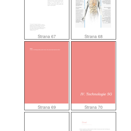
Strana 67
Strana 68
Strana 69
Strana 70