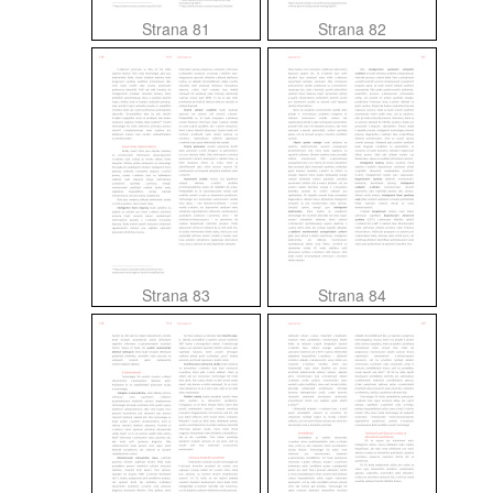
Strana 81
Strana 82
Strana 83
Strana 84