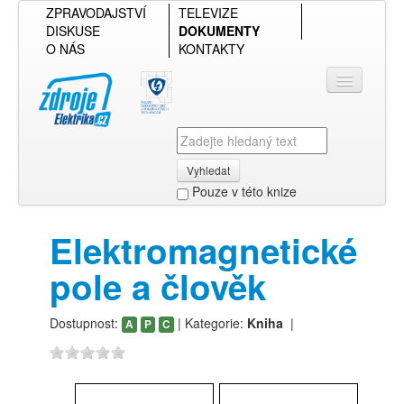
ZPRAVODAJSTVÍ
TELEVIZE
DISKUSE
DOKUMENTY
O NÁS
KONTAKTY
Vyhledat
Pouze v této knize
Přihlásit se
Elektromagnetické
Přehled podle firmy
pole a člověk
Přehled podle obsahu
Dostupnost:
| Kategorie:
Kniha
|
A
P
C