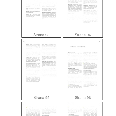
Strana 93
Strana 94
Strana 95
Strana 96