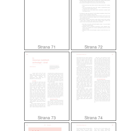
Strana 71
Strana 72
Strana 73
Strana 74