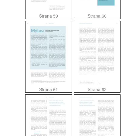
Strana 59
Strana 60
Strana 61
Strana 62