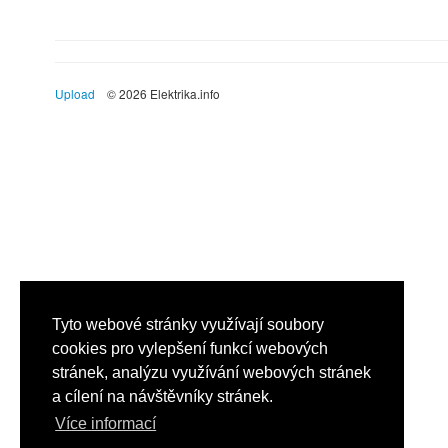
Implementace (2024)
AI v elektrotechnice DEHN ILPC, leden 2026 (2026)
Elektromagnetické pole a člověk (2024)
Znáte nějaké nesmyslné pokusy o digitalizaci? (2024)
Československá cena za Průmysl 4.0 (2024)
Prezentace Ai v elektrotechnice 2026/1 (2026)
BF#4: Jaké jsou největší výzvy a přínosy digitalizace v
Kam zmizel Průmysl 4.0 a internet věcí? (2026)
Československá cena za Průmysl 4.0 - absolutní vítěz
The world’s first AI-generated control cabinet –
podnicích? (2024)
(2024)
produced by Phoenix Contact (2025)
Jak dalece vyjednáváte s hlasovým automatem?
Upload
© 2026 Elektrika.info
(2026)
Podpora odborného školství společností Siemens
Zlaté medaile MSV 2022 (2022)
(2024)
Těšíte se až se budete na 194/22Sb. školit v
Jak zrychlená digitalizace z roku 2020 ovlivní
metaverzu? (2023)
Efektivní podpora inovativních start-upů, EIT
udržitelnost (2021)
Manufacturing (2024)
Jaké může být nasazení voicebota, hlasového robota v
Stavebniny DEK a ČVUT vyvíjí robotického stavaře
průmyslu? (2022)
(2021)
Měl by se o služby digitálního dvojčete ucházet i malý
Expozice Digitální továrna 2.0 ukáže digitální
start-up? (2022)
transformaci průmyslu v živém přenosu (2019)
Expozici Digitální továrna 2.0 doplní konference
zaměřující se na směr českého průmyslu (2019)
Tyto webové stránky využívají soubory
ABB AbilityTM Smart Sensor, digitální řešení
cookies pro vylepšení funkcí webových
umožňující začlenění nízkonapěťových motorů do čtvrté
stránek, analýzu využívání webových stránek
průmyslové revoluce, získal ocenění Zlatý Amper 2017
a cílení na návštěvníky stránek.
(2017)
Více informací
ABB a IBM navázaly spolupráci v oblasti průmyslových