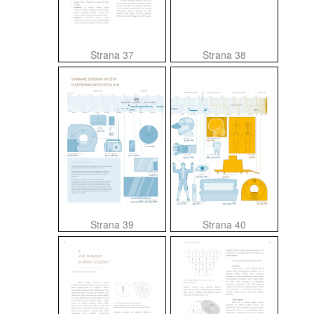
Strana 37
Strana 38
Strana 39
Strana 40