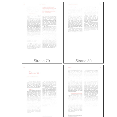
Strana 79
Strana 80