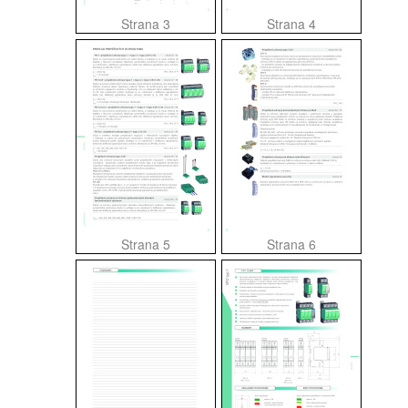
Strana 3
Strana 4
Strana 5
Strana 6