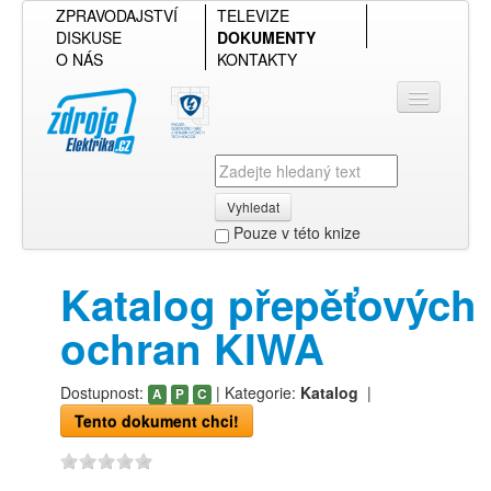
ZPRAVODAJSTVÍ
TELEVIZE
DISKUSE
DOKUMENTY
O NÁS
KONTAKTY
Vyhledat
Pouze v této knize
Přihlásit se
Katalog přepěťových
Přehled podle firmy
ochran KIWA
Přehled podle obsahu
Dostupnost:
| Kategorie:
Katalog
|
A
P
C
Tento dokument chci!