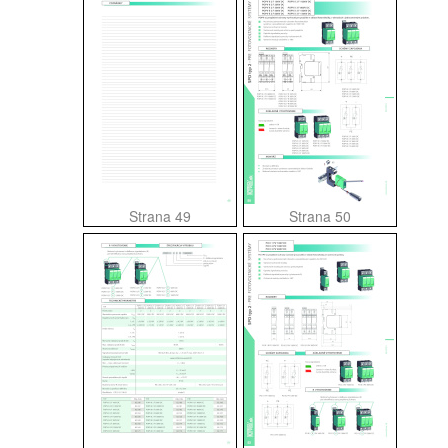
Strana 49
Strana 50