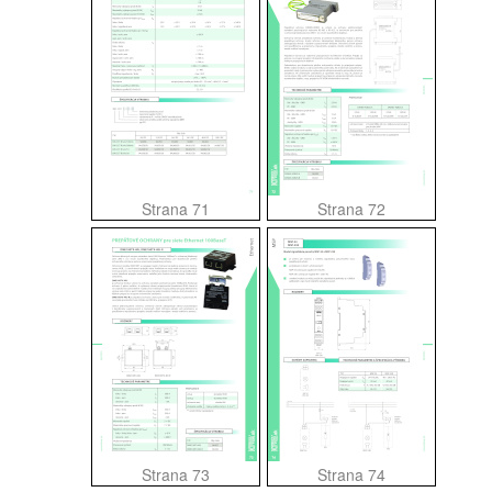
Strana 71
Strana 72
Strana 73
Strana 74