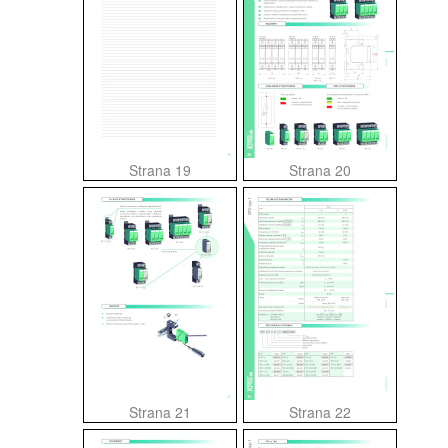
Strana 19
Strana 20
Strana 21
Strana 22