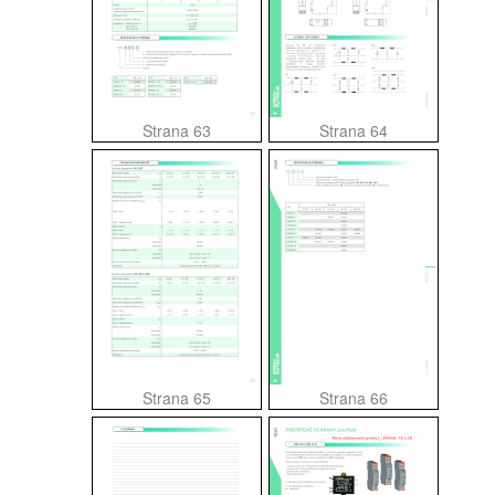
Strana 63
Strana 64
Strana 65
Strana 66