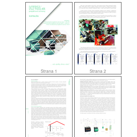
Strana 1
Strana 2