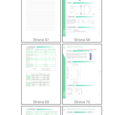
Strana 67
Strana 68
Strana 69
Strana 70