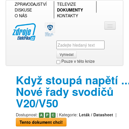
ZPRAVODAJSTVÍ
TELEVIZE
DISKUSE
DOKUMENTY
O NÁS
KONTAKTY
Vyhledat
Pouze v této knize
Přihlásit se
Když stoupá napětí ..
Přehled podle firmy
Nové řady svodičů
Přehled podle obsahu
V20/V50
Dostupnost:
| Kategorie:
Leták / Datasheet
|
A
P
C
Tento dokument chci!