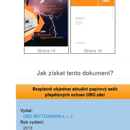
Strana 15
Strana 16
Jak získat tento dokument?
Bezplatně objednat aktuální papírový sešit
přepěťových ochran OBO zde!
Vydal:
OBO BETTERMANN s. r. o.
Rok vydání:
2018