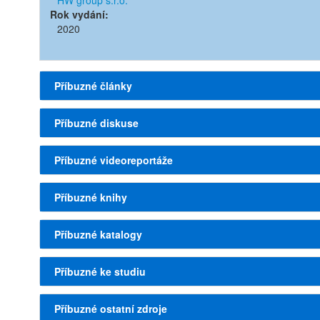
HW group s.r.o.
Rok vydání:
2020
Příbuzné články
Co znamená, když vrtačka probíjí? (2026)
Příbuzné diskuse
Jak měřit odpor zeminy za použití PU 183.1 METRA
Blansko (2026)
Jaký koupit IoT elektroměr pro měření odběru v síťi IT?
Příbuzné videoreportáže
(2026)
Monitorovací systém pro energetická zařízení (2025)
Jakým zařízením měříte a dálkově odečítáte spotřebu
Dvojitý elektroměr PowerDIN 4PZ je LAN/WiFi
OM 352AC vícerozsahový střídavý VA-metr (2025)
Příbuzné knihy
vy? (2025)
230V/16A (2025)
Jednofázové a třífázové elektronické elektroměry ZPA
K čemu slouží u Smart elektroměrů ZPA vyměnitelná
Elektroměry WAGO se sběrnicovými výstupy (2022)
Elektrotechnická měření (2002)
(2025)
Příbuzné katalogy
baterie? (2025)
Naměříme při revizi stejné hodnoty i jinými měřicími
Provozní měření v elektrotechnice (1996)
Měřicí transformátor proudu nn CLA, CLB (2025)
Jaká je nejkratší časová konstanta elektroměrů pro
přístroji? (2017)
Low-voltage instrument current transformer (2024)
Příbuzné ke studiu
Měření při revizích elektrických zařízení (1986)
EH#: Zapomenuté principy analogového měření napětí
rozlišení spotřeby/výroby? (2025)
ABB Elektroměry #2: C 11 (2017)
Power Logic (2021)
(1905) (2024)
Příručka pro revizní techniky elektrických zařízení
Lze zapojit vícero fakturačních míst pod jednu FVE?
Monitorovací systém pro energetická zařízení (2025)
ABB Elektroměry #1: A 41 (2017)
včetně hromosvodů #4 (1982)
Příbuzné ostatní zdroje
Katalog Distribuce energie (2021)
(2025)