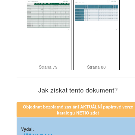
Strana 79
Strana 80
Jak získat tento dokument?
Objednat bezplatné zaslání AKTUÁLNÍ papírové verze
katalogu NETIO zde!
Vydal: