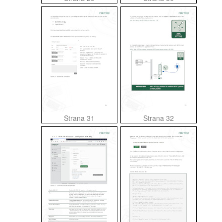
Strana 31
Strana 32