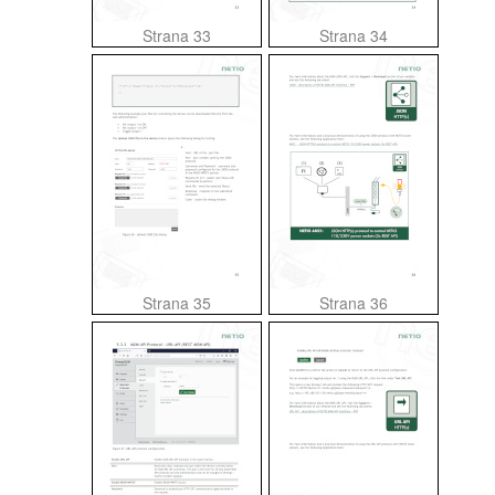
Strana 33
Strana 34
Strana 35
Strana 36