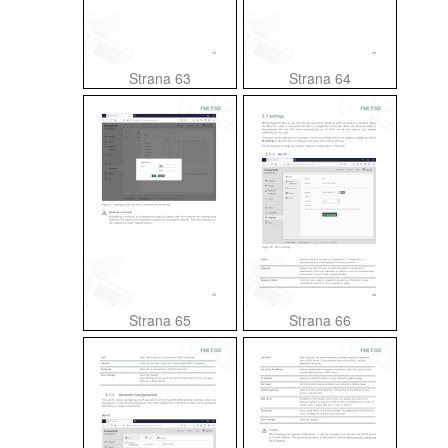
Strana 63
Strana 64
Strana 65
Strana 66