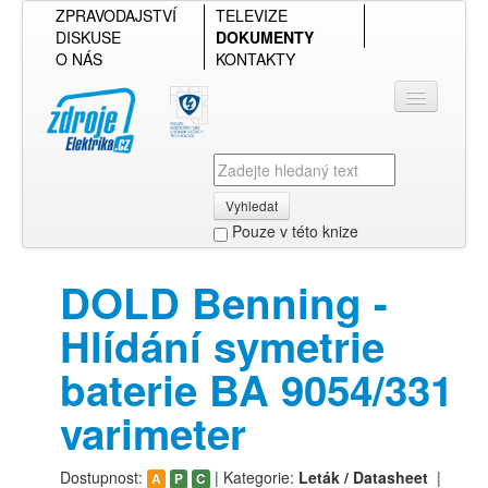
ZPRAVODAJSTVÍ
TELEVIZE
DISKUSE
DOKUMENTY
O NÁS
KONTAKTY
Vyhledat
Pouze v této knize
Přihlásit se
DOLD Benning -
Přehled podle firmy
Hlídání symetrie
Přehled podle obsahu
baterie BA 9054/331
varimeter
Dostupnost:
| Kategorie:
Leták / Datasheet
|
A
P
C