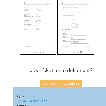
Strana 7
Strana 8
Jak získat tento dokument?
Vydal:
OS-KOM spol. s r.o.
Autor: