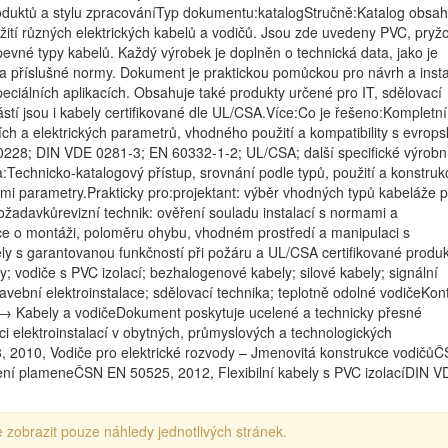
oduktů a stylu zpracováníTyp dokumentu:katalogStručně:Katalog obsah
žití různých elektrických kabelů a vodičů. Jsou zde uvedeny PVC, pryž
i pevné typy kabelů. Každý výrobek je doplněn o technická data, jako je
 a příslušné normy. Dokument je praktickou pomůckou pro návrh a insta
eciálních aplikacích. Obsahuje také produkty určené pro IT, sdělovací
stí jsou i kabely certifikované dle UL/CSA.Více:Co je řešeno:Kompletní
ních a elektrických parametrů, vhodného použití a kompatibility s evrop
228; DIN VDE 0281-3; EN 60332-1-2; UL/CSA; další specifické výrobn
Technicko-katalogový přístup, srovnání podle typů, použití a konstruk
ými parametry.Prakticky pro:projektant: výběr vhodných typů kabeláže p
ožadavkůrevizní technik: ověření souladu instalací s normami a
ace o montáži, poloměru ohybu, vhodném prostředí a manipulaci s
y s garantovanou funkčností při požáru a UL/CSA certifikované produk
ly; vodiče s PVC izolací; bezhalogenové kabely; silové kabely; signální
vební elektroinstalace; sdělovací technika; teplotně odolné vodičeKon
→ Kabely a vodičeDokument poskytuje ucelené a technicky přesné
i elektroinstalací v obytných, průmyslových a technologických
, 2010, Vodiče pro elektrické rozvody – Jmenovitá konstrukce vodičů
ení plameneČSN EN 50525, 2012, Flexibilní kabely s PVC izolacíDIN V
 zobrazit pouze náhledy jednotlivých stránek.