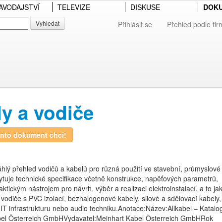
AVODAJSTVÍ
TELEVIZE
DISKUSE
DOK
Vyhledat
Přihlásit se
Přehled podle fir
 a vodiče
nto dokument chci!
hlý přehled vodičů a kabelů pro různá použití ve stavební, průmyslové 
ytuje technické specifikace včetně konstrukce, napěťových parametrů,
tickým nástrojem pro návrh, výběr a realizaci elektroinstalací, a to ja
é vodiče s PVC izolací, bezhalogenové kabely, silové a sdělovací kabely,
, IT infrastrukturu nebo audio techniku.Anotace:Název:Allkabel – Katalo
abel Österreich GmbHVydavatel:Meinhart Kabel Österreich GmbHRok