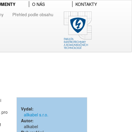
UMENTY
O NÁS
KONTAKTY
my
Přehled podle obsahu
i
Vydal:
k pro
allkabel s.r.o.
Autor:
g
allkabel