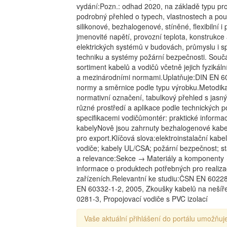
vydání:Pozn.: odhad 2020, na základě typu pr
podrobný přehled o typech, vlastnostech a pou
silikonové, bezhalogenové, stíněné, flexibilní 
jmenovité napětí, provozní teplota, konstrukce
elektrických systémů v budovách, průmyslu i sp
techniku a systémy požární bezpečnosti. Součá
sortiment kabelů a vodičů včetně jejich fyzikál
a mezinárodními normami.Uplatňuje:DIN EN 60
normy a směrnice podle typu výrobku.Metodika:
normativní označení, tabulkový přehled s jasn
různé prostředí a aplikace podle technických p
specifikacemi vodičůmontér: praktické inform
kabelyNově jsou zahrnuty bezhalogenové kabel
pro export.Klíčová slova:elektroinstalační kabe
vodiče; kabely UL/CSA; požární bezpečnost; sta
a relevance:Sekce → Materiály a komponenty 
informace o produktech potřebných pro realizac
zařízeních.Relevantní ke studiu:ČSN EN 60228
EN 60332-1-2, 2005, Zkoušky kabelů na nešíř
0281-3, Propojovací vodiče s PVC izolací
Vaše aktuální přihlášení do portálu umožňuje