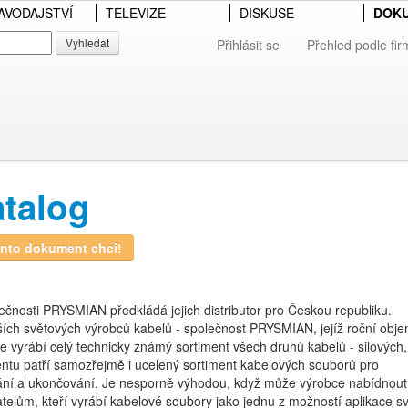
AVODAJSTVÍ
TELEVIZE
DISKUSE
DOK
Vyhledat
Přihlásit se
Přehled podle fir
talog
nto dokument chci!
čnosti PRYSMIAN předkládá jejich distributor pro Českou republiku.
ch světových výrobců kabelů - společnost PRYSMIAN, jejíž roční obj
 vyrábí celý technicky známý sortiment všech druhů kabelů - silových,
mentu patří samozřejmě i ucelený sortiment kabelových souborů pro
ování a ukončování. Je nesporně výhodou, když může výrobce nabídnout
atelům, kteří vyrábí kabelové soubory jako jednu z možností aplikace s