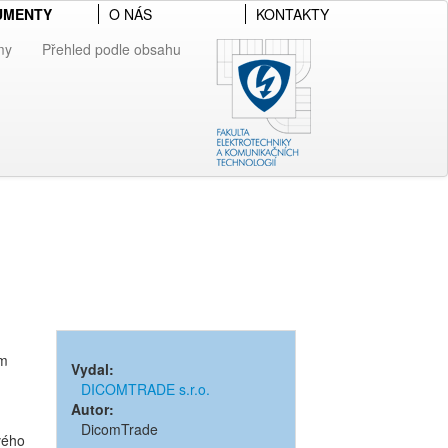
UMENTY
O NÁS
KONTAKTY
my
Přehled podle obsahu
em
Vydal:
DICOMTRADE s.r.o.
Autor:
DicomTrade
vého