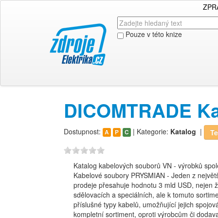
ZPR
Pouze v této knize
DICOMTRADE Ka
Dostupnost:
| Kategorie:
Katalog
|
Te
A
P
C
Katalog kabelových souborů VN - výrobků spole
Kabelové soubory PRYSMIAN - Jeden z největší
prodeje přesahuje hodnotu 3 mld USD, nejen že
sdělovacích a speciálních, ale k tomuto sorti
příslušné typy kabelů, umožňující jejich spoj
kompletní sortiment, oproti výrobcům či dodav