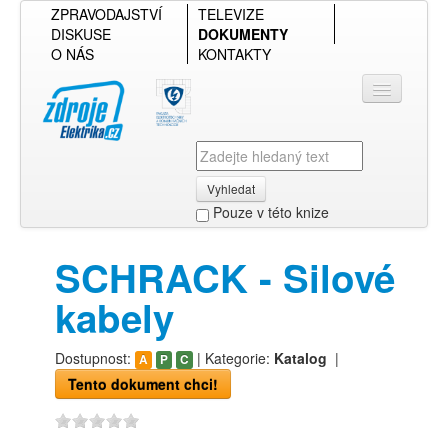
ZPRAVODAJSTVÍ
TELEVIZE
DISKUSE
DOKUMENTY
O NÁS
KONTAKTY
Vyhledat
Pouze v této knize
Přihlásit se
SCHRACK - Silové
Přehled podle firmy
kabely
Přehled podle obsahu
Dostupnost:
| Kategorie:
Katalog
|
A
P
C
Tento dokument chci!