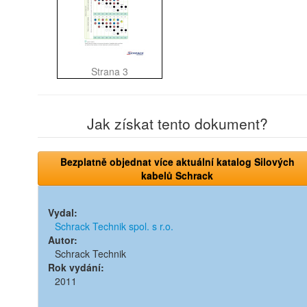
Strana 3
Jak získat tento dokument?
Bezplatně objednat více aktuální katalog Silových
kabelů Schrack
Vydal:
Schrack Technik spol. s r.o.
Autor:
Schrack Technik
Rok vydání:
2011