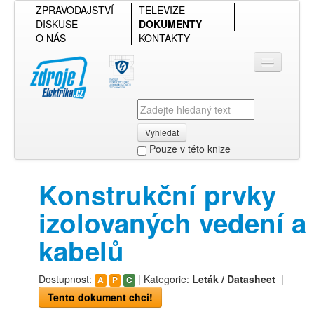
ZPRAVODAJSTVÍ
TELEVIZE
DISKUSE
DOKUMENTY
O NÁS
KONTAKTY
Vyhledat
Pouze v této knize
Přihlásit se
Konstrukční prvky
Přehled podle firmy
izolovaných vedení a
Přehled podle obsahu
kabelů
Dostupnost:
| Kategorie:
Leták / Datasheet
|
A
P
C
Tento dokument chci!