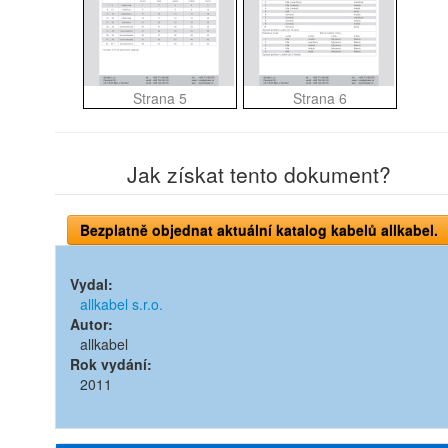
Strana 5
Strana 6
Jak získat tento dokument?
Bezplatně objednat aktuální katalog kabelů allkabel.
Vydal:
allkabel s.r.o.
Autor:
allkabel
Rok vydání:
2011