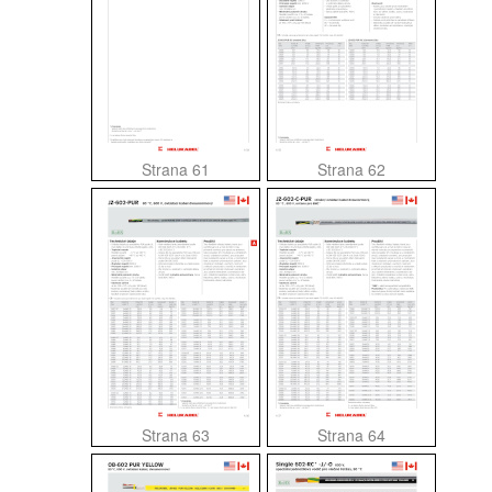
Strana 61
Strana 62
Strana 63
Strana 64