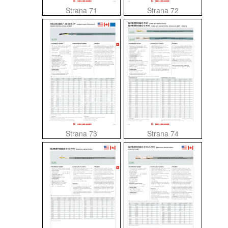
Strana 71
Strana 72
Strana 73
Strana 74