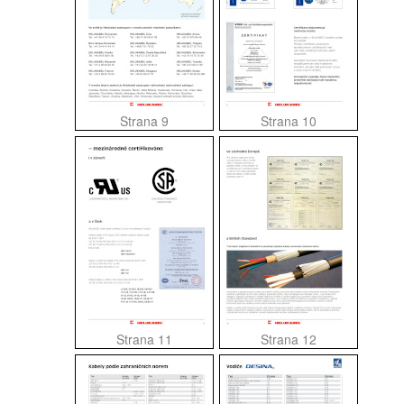
Strana 9
Strana 10
Strana 11
Strana 12