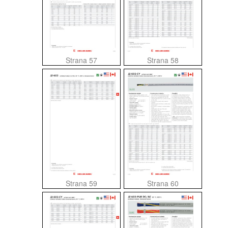
Strana 57
Strana 58
Strana 59
Strana 60