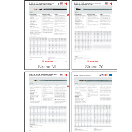
Strana 69
Strana 70