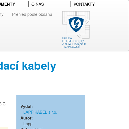
UMENTY
O NÁS
KONTAKTY
my
Přehled podle obsahu
ací kabely
SIC
Vydal:
LAPP KABEL s.r.o.
z
Autor:
Lapp