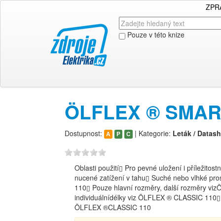
ZPR
Pouze v této knize
ÖLFLEX ® SMART 
Dostupnost:
| Kategorie:
Leták / Datash
A
P
C
Oblasti použití▯ Pro pevné uložení i příležitos
nucené zatížení v tahu▯ Suché nebo vlhké p
110▯ Pouze hlavní rozměry, další rozměry vi
individuálnídélky viz ÖLFLEX ® CLASSIC 110▯ V
ÖLFLEX ®CLASSIC 110