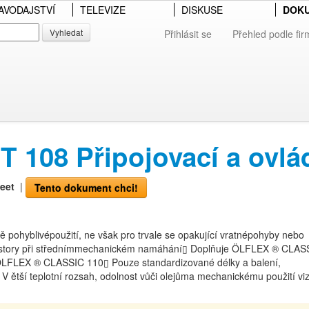
AVODAJSTVÍ
TELEVIZE
DISKUSE
DOK
Vyhledat
Přihlásit se
Přehled podle fir
108 Připojovací a ovlád
eet
|
Tento dokument chci!
tně pohyblivépoužití, ne však pro trvale se opakující vratnépohyby nebo
rostory při střednímmechanickém namáhání▯ Doplňuje ÖLFLEX ® CLAS
zÖLFLEX ® CLASSIC 110▯ Pouze standardizované délky a balení,
 ětší teplotní rozsah, odolnost vůči olejůma mechanickému použití vi