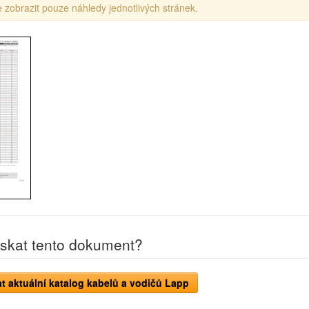
 zobrazit pouze náhledy jednotlivých stránek.
ískat tento dokument?
t aktuální katalog kabelů a vodičů Lapp