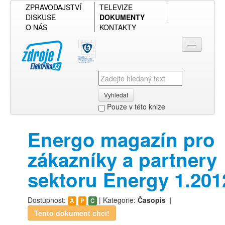
ZPRAVODAJSTVÍ
TELEVIZE
DISKUSE
DOKUMENTY
O NÁS
KONTAKTY
Vyhledat
Pouze v této knize
Přihlásit se
Energo magazín pro
Přehled podle firmy
zákazníky a partnery
Přehled podle obsahu
sektoru Energy 1.201
Dostupnost:
| Kategorie:
Časopis
|
A
P
C
Tento dokument chci!