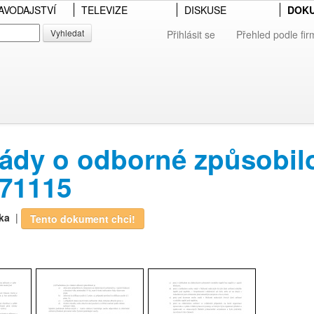
AVODAJSTVÍ
TELEVIZE
DISKUSE
DOK
Vyhledat
Přihlásit se
Přehled podle fir
lády o odborné způsobilo
171115
ka
|
Tento dokument chci!