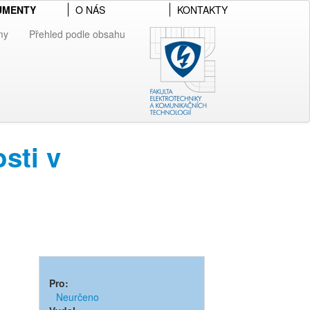
UMENTY
O NÁS
KONTAKTY
my
Přehled podle obsahu
sti v
Pro:
Neurčeno