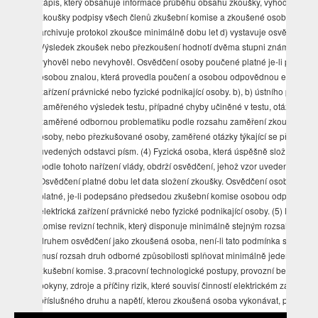
zápis, který obsahuje informace průběhu obsahu zkoušky, vyhodnocení
zkoušky podpisy všech členů zkušební komise a zkoušené osoby, c)
archivuje protokol zkoušce minimálně dobu let d) vystavuje osvědčení, . 
Výsledek zkoušek nebo přezkoušení hodnotí dvěma stupni známek,
vyhověl nebo nevyhověl. Osvědčení osoby poučené platné je-li podeps
osobou znalou, která provedla poučení a osobou odpovědnou elektrická
zařízení právnické nebo fyzické podnikající osoby. b), b) ústního pohovo
zaměřeného výsledek testu, případné chyby učiněné v testu, otázky
zaměřené odbornou problematiku podle rozsahu zaměření zkoušené
osoby, nebo přezkušované osoby, zaměřené otázky týkající se předpisů
uvedených odstavci písm. (4) Fyzická osoba, která úspěšně složí zkoušk
podle tohoto nařízení vlády, obdrží osvědčení, jehož vzor uveden příloze
Osvědčení platné dobu let data složení zkoušky. Osvědčení osoby znalé
platné, je-li podepsáno předsedou zkušební komise osobou odpovědno
elektrická zařízení právnické nebo fyzické podnikající osoby. (5) Předse
komise revizní technik, který disponuje minimálně stejným rozsahem a
druhem osvědčení jako zkoušená osoba, není-li tato podmínka splněna,
musí rozsah druh odborné způsobilosti splňovat minimálně jeden člen
zkušební komise. 3.pracovní technologické postupy, provozní bezpečnos
pokyny, zdroje a příčiny rizik, které souvisí činností elektrickém zařízení
příslušného druhu a napětí, kterou zkoušená osoba vykonávat, popřípad
řídit. Zkušební komise je tříčlenná minimálně dva členové musí být