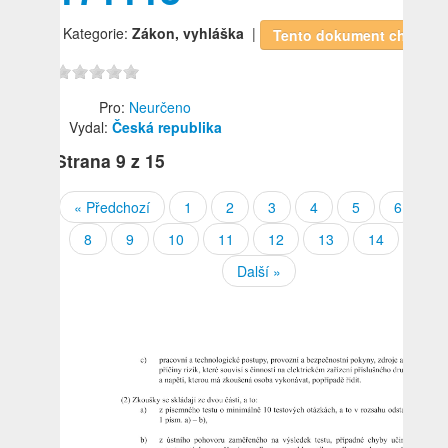
| Kategorie:
Zákon, vyhláška
|
Tento dokument chci!
Pro:
Neurčeno
Vydal:
Česká republika
Strana
9
z 15
« Předchozí
1
2
3
4
5
6
7
8
9
10
11
12
13
14
15
Další »