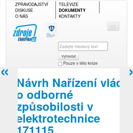
ZPRAVODAJSTVÍ
TELEVIZE
DISKUSE
DOKUMENTY
O NÁS
KONTAKTY
Vyhledat
«
Pouze v této knize
Přihlásit se
Návrh Nařízení vlády
Přehled podle firmy
o odborné
Přehled podle obsahu
způsobilosti v
elektrotechnice
171115