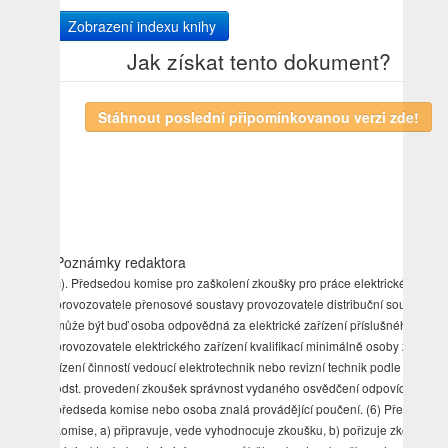
Zobrazení indexu knihy
Jak získat tento dokument?
Poznámky redaktora
c). Předsedou komise pro zaškolení zkoušky pro práce elektrickém zaříz
provozovatele přenosové soustavy provozovatele distribuční soustavy
může být buď osoba odpovědná za elektrické zařízení příslušného
provozovatele elektrického zařízení kvalifikací minimálně osoby znalé pr
řízení činností vedoucí elektrotechnik nebo revizní technik podle odst. 7
odst. provedení zkoušek správnost vydaného osvědčení odpovídá
předseda komise nebo osoba znalá provádějící poučení. (6) Předseda
komise, a) připravuje, vede vyhodnocuje zkoušku, b) pořizuje zkoušce