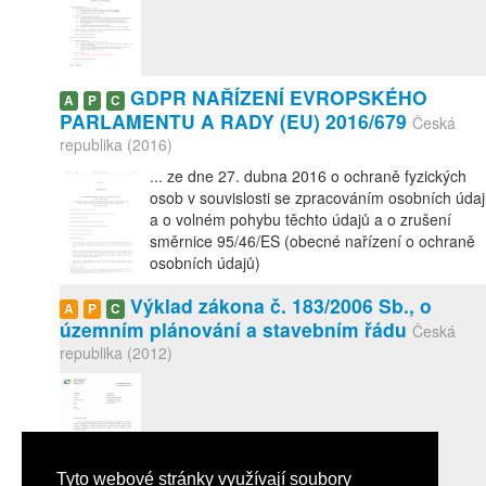
GDPR NAŘÍZENÍ EVROPSKÉHO
A
P
C
PARLAMENTU A RADY (EU) 2016/679
Česká
republika (2016)
... ze dne 27. dubna 2016 o ochraně fyzických
osob v souvislosti se zpracováním osobních úda
a o volném pohybu těchto údajů a o zrušení
směrnice 95/46/ES (obecné nařízení o ochraně
osobních údajů)
Výklad zákona č. 183/2006 Sb., o
A
P
C
územním plánování a stavebním řádu
Česká
republika (2012)
Tyto webové stránky využívají soubory