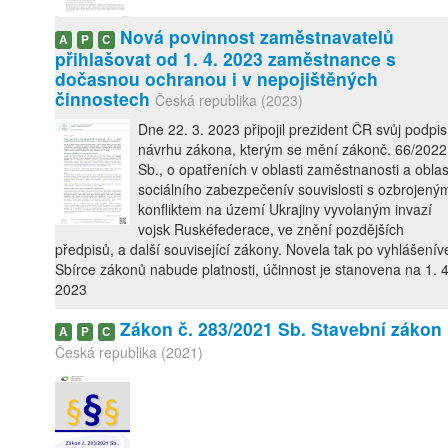
Nová povinnost zaměstnavatelů
A
P
C
přihlašovat od 1. 4. 2023 zaměstnance s
dočasnou ochranou i v nepojištěných
činnostech
Česká republika (2023)
Dne 22. 3. 2023 připojil prezident ČR svůj podpis
návrhu zákona, kterým se mění zákonč. 66/2022
Sb., o opatřeních v oblasti zaměstnanosti a oblas
sociálního zabezpečenív souvislosti s ozbrojený
konfliktem na území Ukrajiny vyvolaným invazí
vojsk Ruskéfederace, ve znění pozdějších
předpisů, a další související zákony. Novela tak po vyhlášenív
Sbírce zákonů nabude platnosti, účinnost je stanovena na 1. 4
2023
Zákon č. 283/2021 Sb. Stavební zákon
A
P
C
Česká republika (2021)