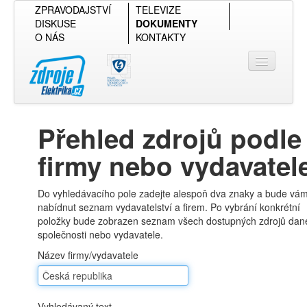
ZPRAVODAJSTVÍ
TELEVIZE
DISKUSE
DOKUMENTY
O NÁS
KONTAKTY
Přihlásit se
Přehled zdrojů podle
Přehled podle firmy
firmy nebo vydavatel
Přehled podle obsahu
Do vyhledávacího pole zadejte alespoň dva znaky a bude vá
nabídnut seznam vydavatelství a firem. Po vybrání konkrétní
položky bude zobrazen seznam všech dostupných zdrojů dan
společnosti nebo vydavatele.
Název firmy/vydavatele
Vyhledávaný text