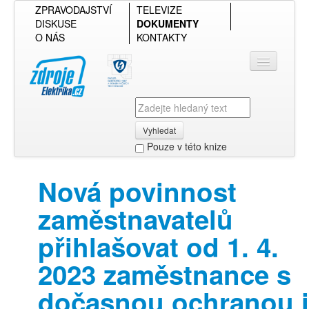
ZPRAVODAJSTVÍ
TELEVIZE
DISKUSE
DOKUMENTY
O NÁS
KONTAKTY
Vyhledat
Pouze v této knize
Přihlásit se
Nová povinnost
Přehled podle firmy
zaměstnavatelů
Přehled podle obsahu
přihlašovat od 1. 4.
2023 zaměstnance s
dočasnou ochranou i