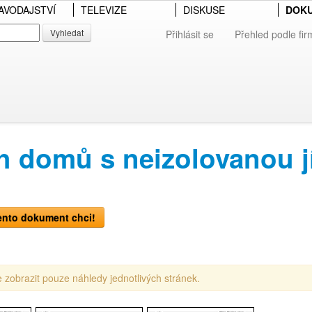
AVODAJSTVÍ
TELEVIZE
DISKUSE
DOK
Vyhledat
Přihlásit se
Přehled podle fir
h domů s neizolovanou j
)
ento dokument chci!
 zobrazit pouze náhledy jednotlivých stránek.