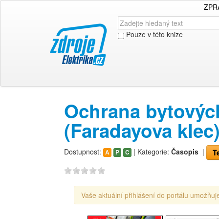
ZPR
Pouze v této knize
Ochrana bytovýc
(Faradayova klec
Dostupnost:
| Kategorie:
Časopis
|
T
A
P
C
Vaše aktuální přihlášení do portálu umožňuje