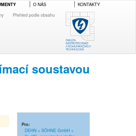
UMENTY
O NÁS
KONTAKTY
my
Přehled podle obsahu
ímací soustavou
Pro:
DEHN + SÖHNE GmbH +