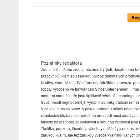
Bez
Poznámky redaktora
Zde, místě našeho zrodu, můžeme být jisti, dosáhneme kvali
pracovníků, kteří jsou zárukou výroby dokonalých produkt
kladiva, vodní lázni, UV záření nepřetržitému provozu: p
roboty. vyrobeno ve furtwangen Str.de/unternehmen Firma
moderní manufaktuře jsou špičkové výrobní technologie prov
Součinností nejmodernější výrobní techniky tradiční řemesl
Více toto téma viz www. A pokud náhodou někdy něco rozbilo
simulacích blížících se reálnému prostředí musí odolávat
funkční bezpečnost, spolehlivost a dlouhou životnost jsou
Tlačítka, pouzdra, těsnění a všechny další díly jsou doslo
zárukou kvality, ale též zárukou vysoce kvaliﬁko- vaných p