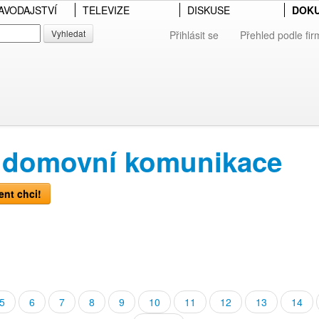
AVODAJSTVÍ
TELEVIZE
DISKUSE
DOK
Vyhledat
Přihlásit se
Přehled podle fir
 domovní komunikace
nt chci!
5
6
7
8
9
10
11
12
13
14