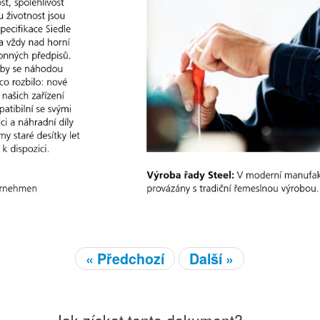
« Předchozí
Další »
Jak získat tento dokument?