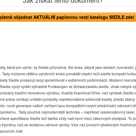
platně objednat AKTUÁLNÍ papírovou verzi katalogu SIEDLE zde!
ty, která pro výrob- ky Siedle příznačná. Ale dnes, stejně jako dobách zvonařství,
ů. Tady můžeme většinu výrobních kroků provádět vlastní režii.siedle kompakt hor
rodukty Siedle prokazují svoji spolehlivost v extrémních podmínkách. Moderní manu
 Siedle vyvíjí vyrábí výhradně Furtwangen ve Schwarzwaldu.siedle. Jinak nebyla 
ázány tradiční řemeslnou výrobou. Kvalita trvanlivost Dříve, než výrobek Siedle do
né práce vznikají unikátní produkty nepřekonatelné přesnosti kvality. přesto žádný
: nové generace našich zařízení jsou kompatibilní svými předchůdci náhradní díly p
 tropickému . Tady používá nejmodernější technika – například vysokovýkonný las
 přísné speciﬁkace Siedle leží takřka vždy nad horní mezí zákonných předpisů. To 
va trýzněny, než se dostanou sériové výroby. Více než procent vytvářených hodnot p
racovních míst