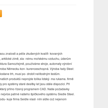
 jsou znalosti a péče zkušených kvaliﬁ- kovaných
ku, arktické zimě, sla- nému mořskému vzduchu, úderům
faktura Samozřejmě, používáme stroje, automaty výrobní
výroba Německu kon- kurenceschopná. Výroba řady Steel:
stane trh, musí po- drobit nelítostným testům.
 našich produktů neprojde tolika lidský- ma rukama. ﬁrmě
ro systémy staré desítky let jsou stále dispozici. Při
er, který přímo řízený programem CAD. Naše požadavky
je nejvíce patrné našeho špičkového systému Siedle Steel.
rodu- kuje ﬁrma Seidle vlast- ním sídle což nejenom