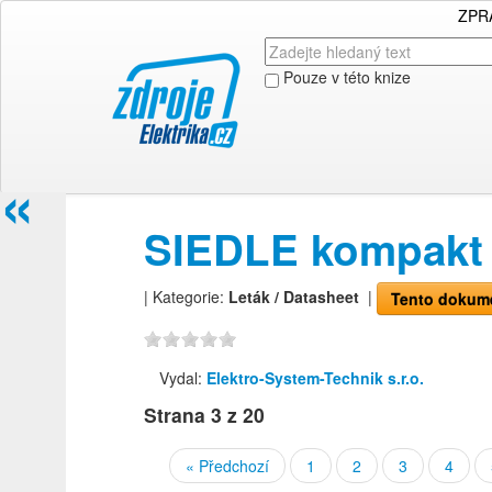
ZPR
Pouze v této knize
«
SIEDLE kompakt
| Kategorie:
Leták / Datasheet
|
Tento dokume
Vydal:
Elektro-System-Technik s.r.o.
Strana
3
z 20
« Předchozí
1
2
3
4