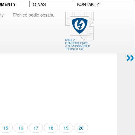
UMENTY
O NÁS
KONTAKTY
my
Přehled podle obsahu
»
15
16
17
18
19
20