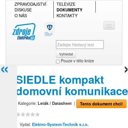
ZPRAVODAJSTVÍ
TELEVIZE
DISKUSE
DOKUMENTY
O NÁS
KONTAKTY
Vyhledat
«
Pouze v této knize
Přihlásit se
SIEDLE kompakt
Přehled podle firmy
domovní komunikace
Přehled podle obsahu
| Kategorie:
Leták / Datasheet
|
Tento dokument chci!
Vydal:
Elektro-System-Technik s.r.o.