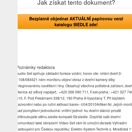
Jak získat tento dokument?
Bezplatně objednat AKTUÁLNÍ papírovou verzi
katalogu SIEDLE zde!
Poznámky redaktora
Audio-Set splňuje základní funkce volání, hovor ote- vírání dveří.0-
1108/084521 ném monitoru objeví obraz z dveřní kamery díky
integrovanému osvětlení i tmy. Obsahují všechna potřebná zařízení, dveř
stanice až síťový napáječ.: +420 266 090 711, F.est-praha.: +421 327 74
810, F. Pod Pekárnami 338/12, 190 Praha 9-Vysočany T. Při každém
zazvonění nebo po ruční aktivaci barev- ©04/2010Artikel-Nr. Jejich mont
nad pomyšlení jednoduchá: vnitřní jednot- ku dveřní stanici prostě
přišroubujete stěnu.siedle kompakt Str.siedle. Doplňte vaši dveřní
komunikaci také obrazem! Video-Set vám to umožní.de/sets Výhradní
zastoupení pro Českou republiku: Elektro-System-Technik s. Mnešická 1