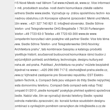
915 Nové Mesto nad Váhom T.at www.m2web.sk, www.cz. Více informací
ﬁr- mě, produktech součas- nosti dveřní komunikace získáte vašeho
partnera Siedle www.siedle. Vyznačuje vy- zrálou spolehlivou techni- ko
snadnou obsluhou.r.ch Koncepce výtvarné zpracování: Meiré und Meiré,
Köln www.: +421 327 740 821 E: info@est-slovensko. Siedle Söhne
Telefon- und Telegrafenwerke OHG Bregstraße 1 78120 Furtwangen
Telefon +49 7723 63-0 Telefax +49 7723 63-300 www.de www.
Kompetentní konzultaci vám poskytne váš partner Siedle: Více toto téma 
www. Siedle Söhne Telefon- und Telegrafenwerke OHG Novinky:
„Architektura prahu”, tato kombinace časopisu a katalogu produktů
vysvětluje historii, současnost budoucnost komunikace rámci budov z
nejrůznějších pohledů architektury, technologie, designu kultury.est-
praha.sk .est-praha. Publikaci „Architektura na prahu“ můžete bezplatně
objednat na www.r.: +420 266 090 717 E: obchod@est-praha.siedle.cz,
www.cz Výhradné zastúpenie pre Slovenskú republiku: EST Elektro-
System-Technik, s. Compact-Sets jsou vstupem do třídy Siedle nejrychlej
cesta domovnímu telefonu. Compact-Sets compact-sets vstup Tiráž
kompakt 01/2010 „siedle kompakt“ poskytuje přehled systémů společnos
Siedle. Nabízí vše, čím se vyznačují domácí telefony Siedle: vysoká
hodnota materiálu zpracování, do- konalá funkce soudobém designu
kombinaci s vynikajícím poměrem cena/výkon.de info@siedle.o.cz.de