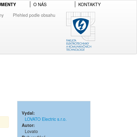
UMENTY
O NÁS
KONTAKTY
my
Přehled podle obsahu
Vydal:
LOVATO Electric s.r.o.
Autor:
Lovato