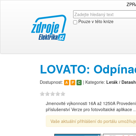
ZPR
Pouze v této knize
LOVATO: Odpínač
Dostupnost:
| Kategorie:
Leták / Datash
A
P
C
Jmenovité výkonnosti 16A až 1250A Provedení
příslušenství Verze pro fotovoltaické aplikace ..
Vaše aktuální přihlášení do portálu umožňuje