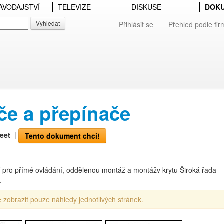
AVODAJSTVÍ
TELEVIZE
DISKUSE
DOK
Vyhledat
Přihlásit se
Přehled podle fir
e a přepínače
eet
|
Tento dokument chci!
 pro přímé ovládání, oddělenou montáž a montážv krytu Široká řada
.
 zobrazit pouze náhledy jednotlivých stránek.