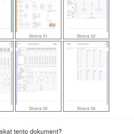
Strana 31
Strana 32
Strana 35
Strana 36
ískat tento dokument?