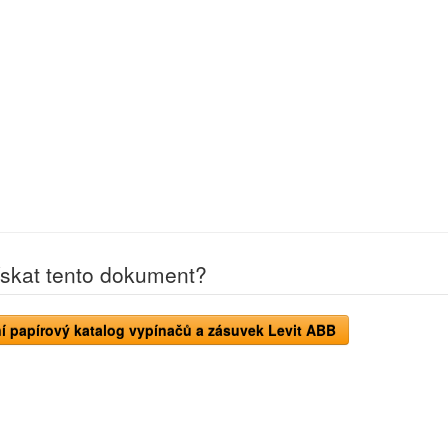
ískat tento dokument?
í papírový katalog vypínačů a zásuvek Levit ABB