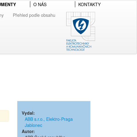
UMENTY
O NÁS
KONTAKTY
my
Přehled podle obsahu
Vydal:
ABB s.r.o., Elektro-Praga
Jablonec
Autor: