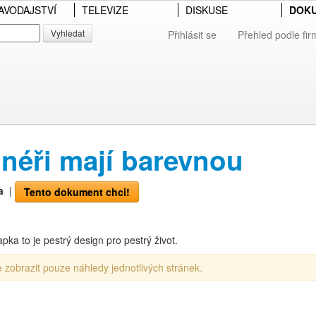
AVODAJSTVÍ
TELEVIZE
DISKUSE
DOK
Vyhledat
Přihlásit se
Přehled podle fir
néři mají barevnou
a
|
Tento dokument chci!
a to je pestrý design pro pestrý život.
 zobrazit pouze náhledy jednotlivých stránek.