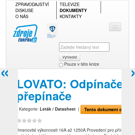
ZPRAVODAJSTVÍ
TELEVIZE
DISKUSE
DOKUMENTY
O NÁS
KONTAKTY
Vyhledat
«
Pouze v této knize
Přihlásit se
LOVATO: Odpínače a
Přehled podle firmy
přepínače
Přehled podle obsahu
| Kategorie:
Leták / Datasheet
|
Tento dokument chci!
Jmenovité výkonnosti 16A až 1250A Provedení pro přímé