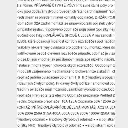
těla 70mm. PŘÍDAVNÉ ČTVRTÉ PÓLY Přídavné čtvrté póly pro montáž
boku jsou dodávány dvou provedeních “standardní spínání” “spínání
předstihem” (s ohledem hlavní kontakty odpínače). DRŽÁK POJISTEK K
odpínačům 32A zadní montáží lze připevnit držák pojistek vytvořit tak
kompaktní sestavu třípólového odpínače pojistkami (pojistky nejsou
součástí dodávky). OVLÁDAČE SHODĚ UL508A V návaznosti normy
UL508, které požadují možnost kontroly rozváděče i pod napětím, jsou
vyráběny některé typy ovládačů pro oddělenou montáž, které dovolují
kvalifikované osobě otevření rozváděče případě, odpínač je v zapnuté
poloze.D jsou vhodné jak pro domovní instalace nízkého napětí, tak pro
instalace mnoha typech fotovoltaických rozváděčů. Obdobným způsobe
při použití vzájemného mechanického blokování lze získat tří− čtyřpólový
přepínač jedním ovládačem polohami I−0−II (čtyřpólový s použitím dvoji
přídavných čtvrtých pólů). Přídavný čtvrtý pól lze namontovat pouze jede
Všechny ovládače mají možnost uzamknutí vypnuté poloze.Odpínače
přepínače Přehled 2−2 2 electric Odpínače přepínače Přehled 2−3 2
electric Odpínače přepínače) 16A 125A Odpínače 50A 1250A ZADNÍ
MONTÁŽ (PŘÍMÉ OVLÁDÁNÍ ODDĚLENÁ MONTÁŽ) AC21A 50A 125A
160A 200A 250A 315A 400A 500A 630A 800A 1000A1250A Třípólový
čtyřpólový odpínač ● Třípólový čtyřpólový odpínač ● ● s pojistkami (pro
pojistky NFC) Třípólový čtyřpólový odpínač ● ● s pojistkami (pro pojistky