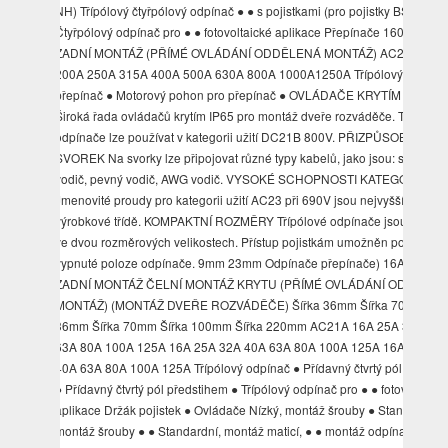
NH) Třípólový čtyřpólový odpínač ● ● s pojistkami (pro pojistky BS)
Čtyřpólový odpínač pro ● ● fotovoltaické aplikace Přepínače 160A 1250
ZADNÍ MONTÁŽ (PŘÍMÉ OVLÁDÁNÍ ODDĚLENÁ MONTÁŽ) AC21A 160
200A 250A 315A 400A 500A 630A 800A 1000A1250A Třípólový čtyřpól
přepínač ● Motorový pohon pro přepínač ● OVLÁDAČE KRYTÍM IP65
Široká řada ovládačů krytím IP65 pro montáž dveře rozváděče. Tyto
odpínače lze používat v kategorii užití DC21B 800V. PŘIZPŮSOBIVOST
SVOREK Na svorky lze připojovat různé typy kabelů, jako jsou: slaněný
vodič, pevný vodič, AWG vodič. VYSOKÉ SCHOPNOSTI KATEGORII AC
Jmenovité proudy pro kategorii užití AC23 při 690V jsou nejvyšší své
výrobkové třídě. KOMPAKTNÍ ROZMĚRY Třípólové odpínače jsou vyrábě
ve dvou rozměrových velikostech. Přístup pojistkám umožněn pouze
vypnuté poloze odpínače. 9mm 23mm Odpínače přepínače) 16A 125A
ZADNÍ MONTÁŽ ČELNÍ MONTÁŽ KRYTU (PŘÍMÉ OVLÁDÁNÍ ODDĚLEN
MONTÁŽ) (MONTÁŽ DVEŘE ROZVÁDĚČE) Šířka 36mm Šířka 70mm Šíř
36mm Šířka 70mm Šířka 100mm Šířka 220mm AC21A 16A 25A 32A 40
63A 80A 100A 125A 16A 25A 32A 40A 63A 80A 100A 125A 16A 25A 3
40A 63A 80A 100A 125A Třípólový odpínač ● Přídavný čtvrtý pól standar
● Přídavný čtvrtý pól předstihem ● Třípólový odpínač pro ● ● fotovoltaick
aplikace Držák pojistek ● Ovládače Nízký, montáž šrouby ● Standardní,
montáž šrouby ● ● Standardní, montáž maticí, ● ● montáž odpínače