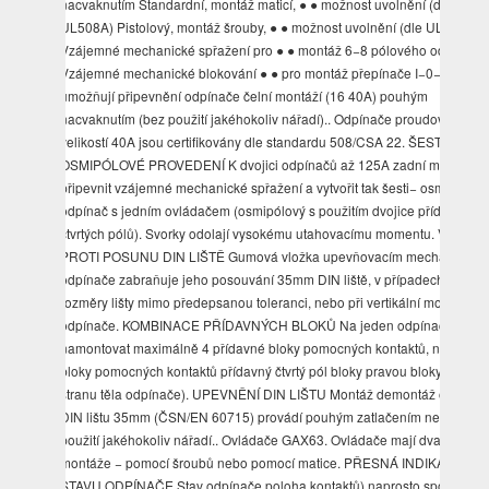
nacvaknutím Standardní, montáž maticí, ● ● možnost uvolnění (dle
UL508A) Pistolový, montáž šrouby, ● ● možnost uvolnění (dle UL508A)
Vzájemné mechanické spřažení pro ● ● montáž 6−8 pólového odpínače
Vzájemné mechanické blokování ● ● pro montáž přepínače I−0−II .
umožňují připevnění odpínače čelní montáží (16 40A) pouhým
nacvaknutím (bez použití jakéhokoliv nářadí).. Odpínače proudových
velikostí 40A jsou certifikovány dle standardu 508/CSA 22. ŠESTI−
OSMIPÓLOVÉ PROVEDENÍ K dvojici odpínačů až 125A zadní montáží l
připevnit vzájemné mechanické spřažení a vytvořit tak šesti− osmipólový
odpínač s jedním ovládačem (osmipólový s použitím dvojice přídavných
čtvrtých pólů). Svorky odolají vysokému utahovacímu momentu. VLOŽKA
PROTI POSUNU DIN LIŠTĚ Gumová vložka upevňovacím mechanismu
odpínače zabraňuje jeho posouvání 35mm DIN liště, v případech, kdy js
rozměry lišty mimo předepsanou toleranci, nebo při vertikální montáži
odpínače. KOMBINACE PŘÍDAVNÝCH BLOKŮ Na jeden odpínač lze
namontovat maximálně 4 přídavné bloky pomocných kontaktů, nebo 3
bloky pomocných kontaktů přídavný čtvrtý pól bloky pravou bloky na lev
stranu těla odpínače). UPEVNĚNÍ DIN LIŠTU Montáž demontáž odpínač
DIN lištu 35mm (ČSN/EN 60715) provádí pouhým zatlačením nevyžaduj
použití jakéhokoliv nářadí.. Ovládače GAX63. Ovládače mají dva druhy
montáže − pomocí šroubů nebo pomocí matice. PŘESNÁ INDIKACE
STAVU ODPÍNAČE Stav odpínače poloha kontaktů) naprosto spolehlivě