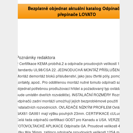
Bezplatně objednat aktuální katalog Odpínače a
přepínače LOVATO
Poznámky redaktora
2 Certifikace KEMA probíhá.2 a odpínače proudových velikostí 125A dle
standardu UL98/CSA 22. JEDNODUCHÁ MONTÁŽ PŘÍSLUŠENSTVÍ
Montáž demontáž bloků příslušenství, jako jsou čtvrté póly, pomocné
kontakty, apod.. Pro oddělenou montáž nutné tomuto odpínači samostat
objednat potřebnou prodlužovací hřídel a požadovaný typ ovládače (kte
bude umístěn dveřích rozváděče). INSTALAČNÍ ROZMĚRY Rozměry
odpínačů zadní montáží umožňují jejich bezproblémové použití
instalačních rozvodnicích. OVLÁDAČE NÍZKÝM PROFILEM Ovládače
GAX61 GAX61 mají výšku pouhých 23mm. CERTIFIKACE cULus KEMA
Celá řada odpínačů certifikaci GOST pro Kanadu a USA. VERZE PRO
FOTOVOLTAICKÉ APLIKACE Odpínače GA. Proudové velikosti 40A mají
šířku těla 36mm, zatímco odpínače proudových velikostí 125A mají šířku