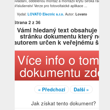
ovládání, oddělenou montáž a montážv krytu Široká řada
příslušenství Verze pro fotovoltaické aplikace ...
Vydal:
LOVATO Electric s.r.o.
Autor:
Lovato
Strana
2
z 36
Vámi hledaný text obsahuje tat
stránku dokumentu který není
autorem určen k veřejnému šířen
Více info o tomto
dokumentu zde!
« Předchozí
Další »
Jak získat tento dokument?