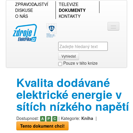
ZPRAVODAJSTVÍ
TELEVIZE
DISKUSE
DOKUMENTY
O NÁS
KONTAKTY
Vyhledat
Pouze v této knize
Přihlásit se
Kvalita dodávané
Přehled podle firmy
elektrické energie v
Přehled podle obsahu
sítích nízkého napětí
Dostupnost:
| Kategorie:
Kniha
|
A
P
C
Tento dokument chci!