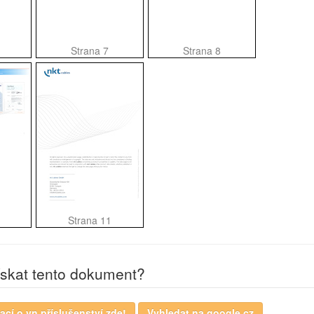
Strana 7
Strana 8
Strana 11
ískat tento dokument?
ací o vn příslušenství zde!