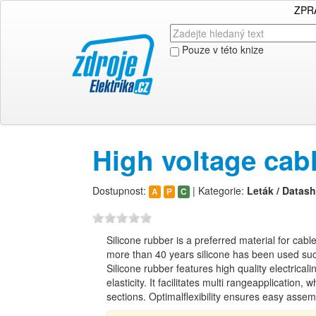
ZPR
Pouze v této knize
High voltage cab
Dostupnost:
| Kategorie:
Leták / Datash
A
P
C
Silicone rubber is a preferred material for cabl
more than 40 years silicone has been used succe
Silicone rubber features high quality electrica
elasticity. It facilitates multi rangeapplicatio
sections. Optimalflexibility ensures easy assem