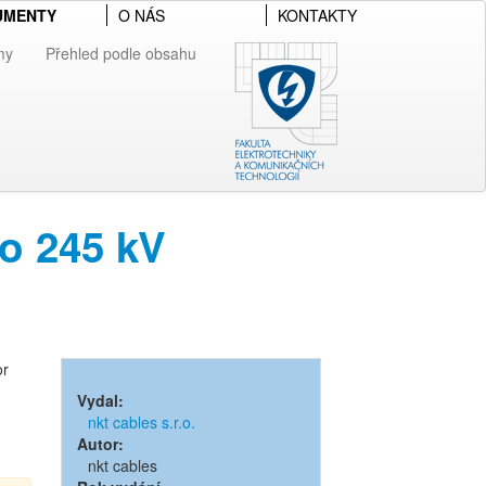
UMENTY
O NÁS
KONTAKTY
my
Přehled podle obsahu
to 245 kV
or
Vydal:
nkt cables s.r.o.
Autor:
nkt cables