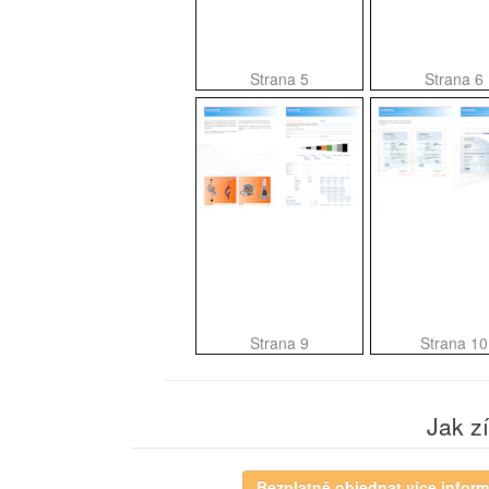
Strana 5
Strana 6
Strana 9
Strana 10
Jak z
Bezplatně objednat více inform