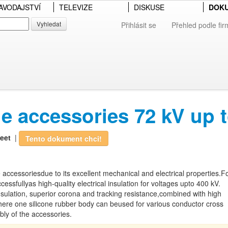
AVODAJSTVÍ
TELEVIZE
DISKUSE
DOK
Vyhledat
Přihlásit se
Přehled podle fir
le accessories 72 kV up 
eet
|
Tento dokument chci!
e accessoriesdue to its excellent mechanical and electrical properties.F
ssfullyas high-quality electrical insulation for voltages upto 400 kV.
linsulation, superior corona and tracking resistance,combined with high
n, where one silicone rubber body can beused for various conductor cross
bly of the accessories.