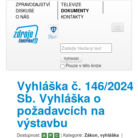
ZPRAVODAJSTVÍ
TELEVIZE
DISKUSE
DOKUMENTY
O NÁS
KONTAKTY
Vyhledat
Pouze v této knize
Přihlásit se
Vyhláška č. 146/2024
Přehled podle firmy
Sb. Vyhláška o
Přehled podle obsahu
požadavcích na
výstavbu
Dostupnost:
| Kategorie:
Zákon, vyhláška
|
A
P
C