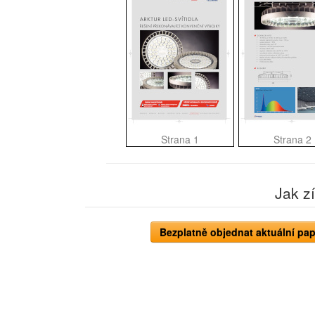
Strana 1
Strana 2
Jak z
Bezplatně objednat aktuální p