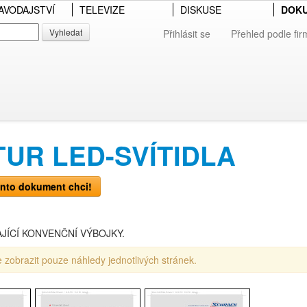
AVODAJSTVÍ
TELEVIZE
DISKUSE
DOK
Vyhledat
Přihlásit se
Přehled podle fir
UR LED-SVÍTIDLA
nto dokument chci!
JÍCÍ KONVENČNÍ VÝBOJKY.
 zobrazit pouze náhledy jednotlivých stránek.