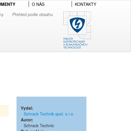
UMENTY
O NÁS
KONTAKTY
my
Přehled podle obsahu
Vydal:
Schrack Technik spol. s r.o.
Autor:
Schrack Technic