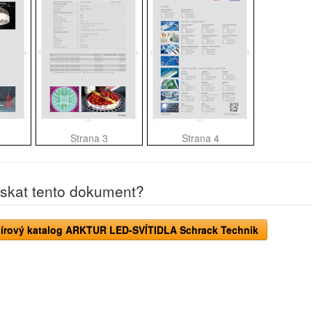
Strana 3
Strana 4
ískat tento dokument?
apírový katalog ARKTUR LED-SVÍTIDLA Schrack Technik