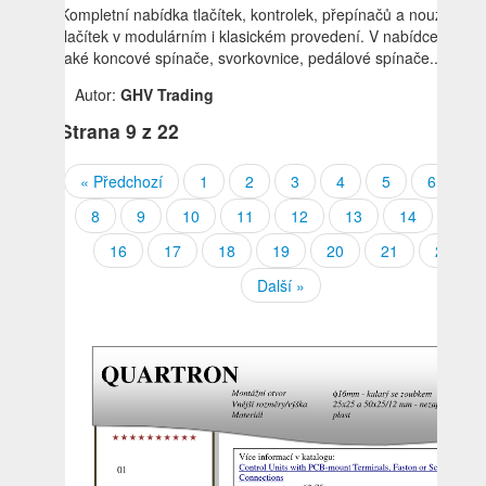
Kompletní nabídka tlačítek, kontrolek, přepínačů a nouzových
tlačítek v modulárním i klasickém provedení. V nabídce jsou
také koncové spínače, svorkovnice, pedálové spínače...
Autor:
GHV Trading
Strana
9
z 22
« Předchozí
1
2
3
4
5
6
7
8
9
10
11
12
13
14
15
16
17
18
19
20
21
22
Další »