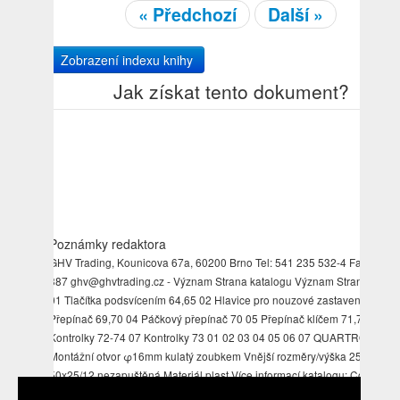
« Předchozí
Další »
Zobrazení indexu knihy
Jak získat tento dokument?
Poznámky redaktora
GHV Trading, Kounicova 67a, 60200 Brno Tel: 541 235 532-4 Fax: 541 
387 ghv@ghvtrading.cz - Význam Strana katalogu Význam Strana katal
01 Tlačítka podsvícením 64,65 02 Hlavice pro nouzové zastavení 66-69 
Přepínač 69,70 04 Páčkový přepínač 70 05 Přepínač klíčem 71,72 06
Kontrolky 72-74 07 Kontrolky 73 01 02 03 04 05 06 07 QUARTRON
Montážní otvor φ16mm kulatý zoubkem Vnější rozměry/výška 25x25
50x25/12 nezapuštěná Materiál plast Více informací katalogu: Control Un
with PCB-mount Terminals, Faston Screw Connections - strany 62-75 -