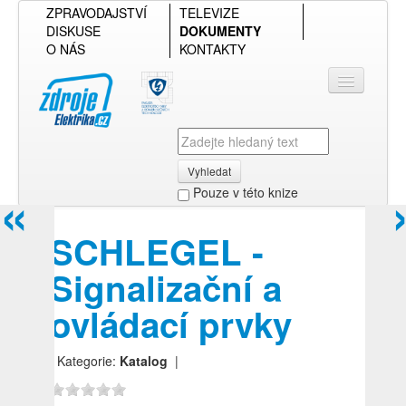
ZPRAVODAJSTVÍ
TELEVIZE
DISKUSE
DOKUMENTY
O NÁS
KONTAKTY
Vyhledat
«
Pouze v této knize
Přihlásit se
SCHLEGEL -
Přehled podle firmy
Signalizační a
Přehled podle obsahu
ovládací prvky
| Kategorie:
Katalog
|