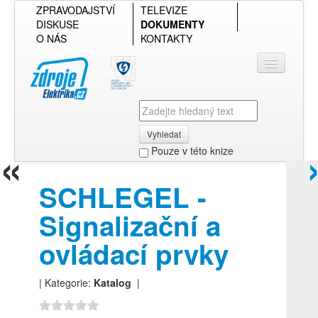
ZPRAVODAJSTVÍ
TELEVIZE
DISKUSE
DOKUMENTY
O NÁS
KONTAKTY
Vyhledat
«
Pouze v této knize
Přihlásit se
SCHLEGEL -
Přehled podle firmy
Signalizační a
Přehled podle obsahu
ovládací prvky
| Kategorie:
Katalog
|