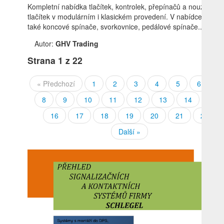
Kompletní nabídka tlačítek, kontrolek, přepínačů a nouzových
tlačítek v modulárním i klasickém provedení. V nabídce jsou
také koncové spínače, svorkovnice, pedálové spínače...
Autor:
GHV Trading
Strana
1
z 22
« Předchozí
1
2
3
4
5
6
7
8
9
10
11
12
13
14
15
16
17
18
19
20
21
22
Další »