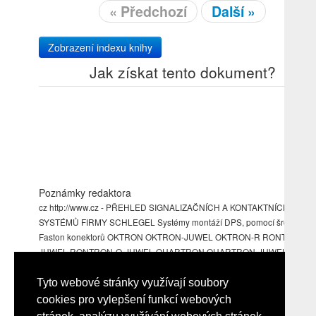
« Předchozí
Další »
Zobrazení indexu knihy
Jak získat tento dokument?
Poznámky redaktora
cz http://www.cz - PŘEHLED SIGNALIZAČNÍCH A KONTAKTNÍCH
SYSTÉMŮ FIRMY SCHLEGEL Systémy montáží DPS, pomocí šroubů ne
Faston konektorů OKTRON OKTRON-JUWEL OKTRON-R RONTRON-R
JUWEL RONTRON-Q-JUWEL QUARTRON QUARTRON-JUWEL RX RX
JUWEL Systémy montáží panel, DIN lištu nebo desku RONDEX RONDE
M DUX-Basic RVA DUX-Standard QUARTEX-R QUARTEX-R-JUWEL
Tyto webové stránky využívají soubory
KOMBITAST-R .ghvtrading.GHV Trading, Kounicova 67a, 60200 Brno Tel
cookies pro vylepšení funkcí webových
541 235 532-4 Fax: 541 235 387 ghv@ghvtrading