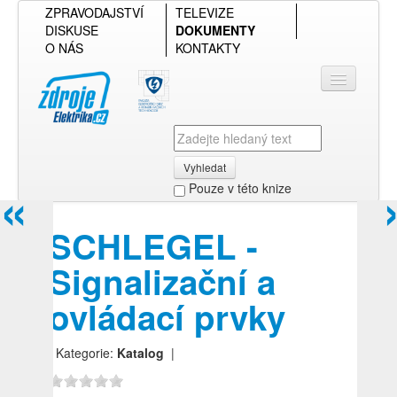
ZPRAVODAJSTVÍ
TELEVIZE
DISKUSE
DOKUMENTY
O NÁS
KONTAKTY
Vyhledat
«
Pouze v této knize
Přihlásit se
SCHLEGEL -
Přehled podle firmy
Signalizační a
Přehled podle obsahu
ovládací prvky
| Kategorie:
Katalog
|