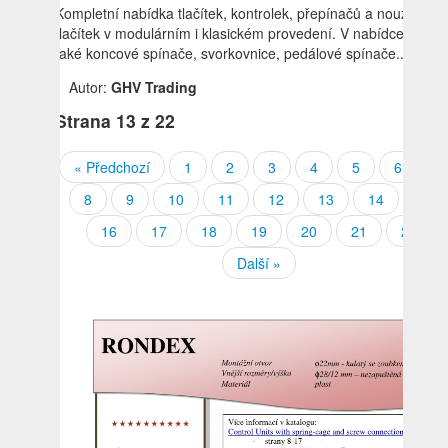
Kompletní nabídka tlačítek, kontrolek, přepínačů a nouzových
tlačítek v modulárním i klasickém provedení. V nabídce jsou
také koncové spínače, svorkovnice, pedálové spínače...
Autor:
GHV Trading
Strana
13
z 22
« Předchozí
1
2
3
4
5
6
7
8
9
10
11
12
13
14
15
16
17
18
19
20
21
22
Další »