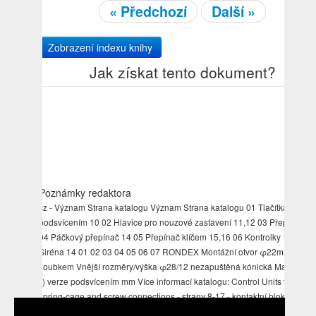
« Předchozí
Další »
Zobrazení indexu knihy
Jak získat tento dokument?
Poznámky redaktora
cz - Význam Strana katalogu Význam Strana katalogu 01 Tlačítka
podsvícením 10 02 Hlavice pro nouzové zastavení 11,12 03 Přepínač 13
04 Páčkový přepínač 14 05 Přepínač klíčem 15,16 06 Kontrolky 16 07
Siréna 14 01 02 03 04 05 06 07 RONDEX Montážní otvor φ22mm kulatý
zoubkem Vnější rozměry/výška φ28/12 nezapuštěná kónická Materiál pl
*) verze podsvícením mm Více informací katalogu: Control Units with
spring-cage and screw connections - strany 8-17 - kontaktní bloky str. 10
01 + = Vršek tlačítka s možností podsvícení a popisem 07 + Kontrolka s