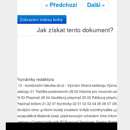
« Předchozí
Další »
Zobrazení indexu knihy
Jak získat tento dokument?
Poznámky redaktora
112 - kombinační tabulka str.cz - Význam Strana katalogu Význam Stran
katalogu 01 Tlačítka podsvícením 26 02 Hlavice pro nouzové zastavení 
29 03 Přepínač 29 04 Osvětlený přepínač 30 05 Páčkový přepínač 30 06
Přepínač klíčem 31,32 07 Kontrolky 32 01 02 03 04 05 06 07 OKTRON-
Montážní otvor φ16mm kulatý zoubkem Vnější rozměry/výška φ25/7
nezapuštěná Materiál plast, plast kovovým vzhledem Více informací
katalogu: Control Units with PCB-mount Terminals, Faston Screw
Connections - strany 24-33 - kontaktní bloky str.cz http://www. 153 01 + =