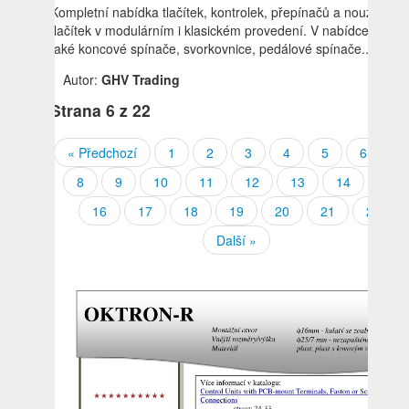
Kompletní nabídka tlačítek, kontrolek, přepínačů a nouzových
tlačítek v modulárním i klasickém provedení. V nabídce jsou
také koncové spínače, svorkovnice, pedálové spínače...
Autor:
GHV Trading
Strana
6
z 22
« Předchozí
1
2
3
4
5
6
7
8
9
10
11
12
13
14
15
16
17
18
19
20
21
22
Další »