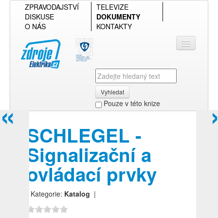
ZPRAVODAJSTVÍ
TELEVIZE
DISKUSE
DOKUMENTY
O NÁS
KONTAKTY
Vyhledat
«
Pouze v této knize
Přihlásit se
SCHLEGEL -
Přehled podle firmy
Signalizační a
Přehled podle obsahu
ovládací prvky
| Kategorie:
Katalog
|