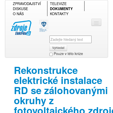
ZPRAVODAJSTVÍ
TELEVIZE
DISKUSE
DOKUMENTY
O NÁS
KONTAKTY
Vyhledat
Pouze v této knize
Přihlásit se
Rekonstrukce
Přehled podle firmy
elektrické instalace
Přehled podle obsahu
RD se zálohovanými
okruhy z
fotovoltaického zdroj