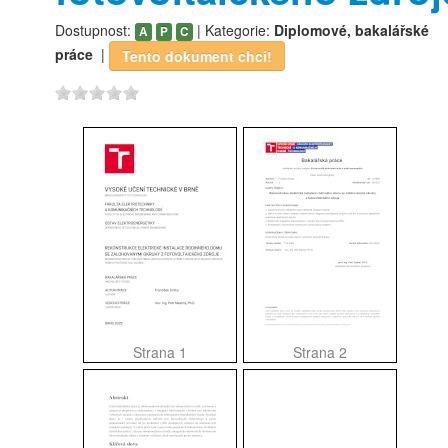
Dostupnost:
| Kategorie:
Diplomové, bakalářské
A
P
C
práce
|
Tento dokument chci!
Strana 1
Strana 2