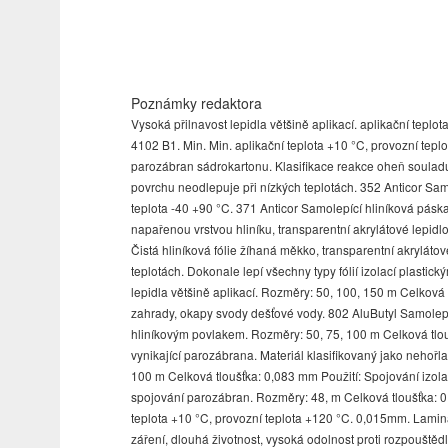
Poznámky redaktora
Vysoká přilnavost lepidla většině aplikací. aplikační teplo
4102 B1. Min. Min. aplikační teplota +10 °C, provozní teplo
parozábran sádrokartonu. Klasifikace reakce oheň soulad
povrchu neodlepuje při nízkých teplotách. 352 Anticor Sa
teplota -40 +90 °C. 371 Anticor Samolepící hliníková páska
napařenou vrstvou hliníku, transparentní akrylátové lepidl
Čistá hliníková fólie žíhaná měkko, transparentní akrylátové 
teplotách. Dokonale lepí všechny typy fólií izolací plastick
lepidla většině aplikací. Rozměry: 50, 100, 150 m Celková tl
zahrady, okapy svody dešťové vody. 802 AluButyl Samolepíc
hliníkovým povlakem. Rozměry: 50, 75, 100 m Celková tloušť
vynikající parozábrana. Materiál klasifikovaný jako neho
100 m Celková tloušťka: 0,083 mm Použití: Spojování izola
spojování parozábran. Rozměry: 48, m Celková tloušťka: 0,06
teplota +10 °C, provozní teplota +120 °C. 0,015mm. Laminát
záření, dlouhá životnost, vysoká odolnost proti rozpouštědl