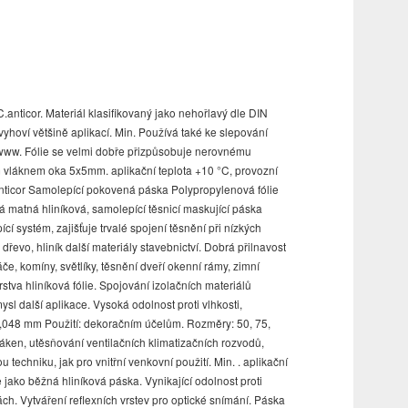
C.anticor. Materiál klasifikovaný jako nehořlavý dle DIN
vyhoví většině aplikací. Min. Používá také ke slepování
 www. Fólie se velmi dobře přizpůsobuje nerovnému
m vláknem oka 5x5mm. aplikační teplota +10 °C, provozní
1 Anticor Samolepící pokovená páska Polypropylenová fólie
á matná hliníková, samolepící těsnicí maskující páska
ící systém, zajišťuje trvalé spojení těsnění při nízkých
dřevo, hliník další materiály stavebnictví. Dobrá přilnavost
če, komíny, světlíky, těsnění dveří okenní rámy, zimní
tva hliníková fólie. Spojování izolačních materiálů
l další aplikace. Vysoká odolnost proti vlhkosti,
0,048 mm Použití: dekoračním účelům. Rozměry: 50, 75,
áken, utěsňování ventilačních klimatizačních rozvodů,
techniku, jak pro vnitřní venkovní použití. Min. . aplikační
 jako běžná hliníková páska. Vynikající odolnost proti
ách. Vytváření reflexních vrstev pro optické snímání. Páska