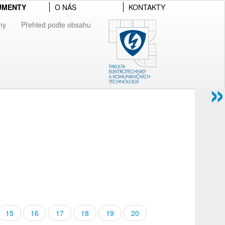
UMENTY
O NÁS
KONTAKTY
my
Přehled podle obsahu
»
15
16
17
18
19
20