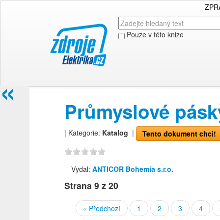
ZPR
Pouze v této knize
«
Průmyslové pásk
| Kategorie:
Katalog
|
Tento dokument chci!
Vydal:
ANTICOR Bohemia s.r.o.
Strana
9
z 20
« Předchozí
1
2
3
4