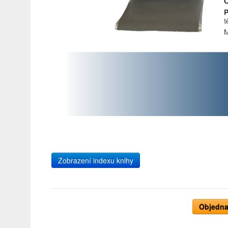
Zobrazení indexu knihy
Objedna