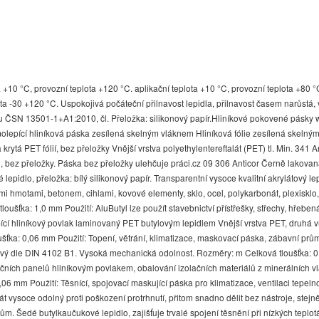
ta +10 °C, provozní teplota +120 °C. aplikační teplota +10 °C, provozní teplota +80 °
ta -30 +120 °C. Uspokojivá počáteční přilnavost lepidla, přilnavost časem narůstá, 
u ČSN 13501-1+A1:2010, čl. Přeložka: silikonový papír.Hliníkové pokovené pásky
molepící hliníková páska zesílená skelným vláknem Hliníková fólie zesílená skelný
 krytá PET fólií, bez přeložky Vnější vrstva polyethylentereftalát (PET) tl. Min. 34
o, bez přeložky. Páska bez přeložky ulehčuje práci.cz 09 306 Anticor Černě lakovan
lepidlo, přeložka: bílý silikonový papír. Transparentní vysoce kvalitní akrylátový lep
ými hmotami, betonem, cihlami, kovové elementy, sklo, ocel, polykarbonát, plexisklo, 
oušťka: 1,0 mm Použití: AluButyl lze použít stavebnictví přístřešky, střechy, hřebená
í hliníkový povlak laminovaný PET butylovým lepidlem Vnější vrstva PET, druhá vrs
ka: 0,06 mm Použití: Topení, větrání, klimatizace, maskovací páska, zábavní průmys
řlavý dle DIN 4102 B1. Vysoká mechanická odolnost. Rozměry: m Celková tloušťka: 
čních panelů hliníkovým povlakem, obalování izolačních materiálů z minerálních vl
 mm Použití: Těsnící, spojovací maskující páska pro klimatizace, ventilaci tepelnou 
 vysoce odolný proti poškození protrhnutí, přitom snadno dělit bez nástroje, stejně
ům. Šedé butylkaučukové lepidlo, zajišťuje trvalé spojení těsnění při nízkých teplot