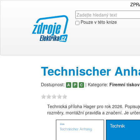
ZPR
Pouze v této knize
Technischer Anh
Dostupnost:
| Kategorie:
Firemní tiskov
A
P
C
Technická příloha Hager pro rok 2026. Popisuje
rozměry, montážní pravidla a značení. Je určen