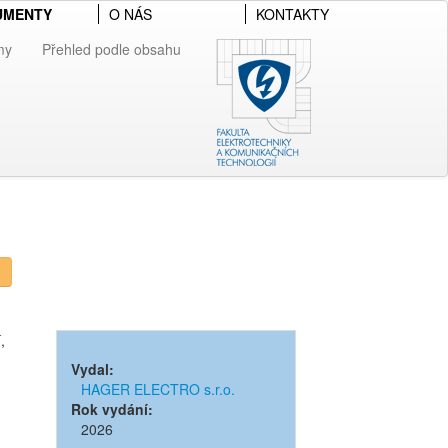
UMENTY
O NÁS
KONTAKTY
my
Přehled podle obsahu
,
Vydal:
HAGER ELECTRO s.r.o.
Rok vydání:
2026