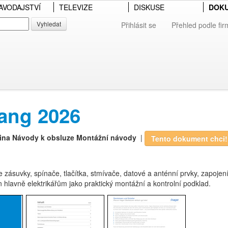
AVODAJSTVÍ
TELEVIZE
DISKUSE
DOK
Vyhledat
Přihlásit se
Přehled podle fir
ang 2026
ina
Návody k obsluze
Montážní návody
|
Tento dokument chci!
 zásuvky, spínače, tlačítka, stmívače, datové a anténní prvky, zapojení
 hlavně elektrikářům jako praktický montážní a kontrolní podklad.