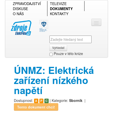
ZPRAVODAJSTVÍ
TELEVIZE
DISKUSE
DOKUMENTY
O NÁS
KONTAKTY
Vyhledat
Pouze v této knize
Přihlásit se
ÚNMZ: Elektrická
Přehled podle firmy
zařízení nízkého
Přehled podle obsahu
napětí
Dostupnost:
| Kategorie:
Sborník
|
A
P
C
Tento dokument chci!