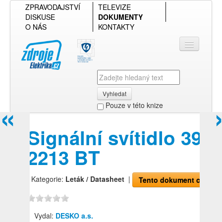
ZPRAVODAJSTVÍ
TELEVIZE
DISKUSE
DOKUMENTY
O NÁS
KONTAKTY
Vyhledat
«
Pouze v této knize
Přihlásit se
Signální svítidlo 3913
Přehled podle firmy
2213 BT
Přehled podle obsahu
| Kategorie:
Leták / Datasheet
|
Tento dokument chci!
Vydal:
DESKO a.s.