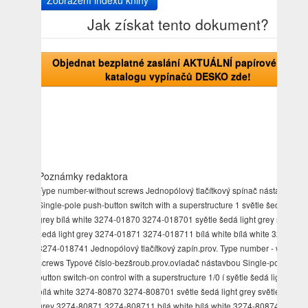
Zobrazení indexu knihy
Jak získat tento dokument?
Objednat bezplatné zaslání AKTUÁLNÍ papírové verze
katalogu vypínačů DESKO zde!
Poznámky redaktora
Type number-without screws Jednopólový tlačítkový spínač nástavbou
Single-pole push-button switch with a superstructure 1 světle šedá light
grey bílá white 3274-01870 3274-018701 syětle šedá light grey světle
šedá light grey 3274-01871 3274-018711 bílá white bílá white 3274-01
3274-018741 Jednopólový tlačítkový zapín.prov. Type number - with
screws Typové číslo-bezšroub.prov.ovladač nástavbou Single-pole push
button switch-on control with a superstructure 1/0 í syětle šedá light grey
bílá white 3274-80870 3274-808701 světle šedá light grey světle šedá li
grey 3274-80871 3274-808711 bílá white bílá white 3274-80874 3274-