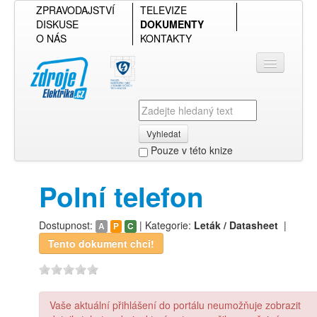
ZPRAVODAJSTVÍ
TELEVIZE
DISKUSE
DOKUMENTY
O NÁS
KONTAKTY
Vyhledat
Pouze v této knize
Přihlásit se
Polní telefon
Přehled podle firmy
Dostupnost:
| Kategorie:
Leták / Datasheet
|
A
P
C
Přehled podle obsahu
Tento dokument chci!
Vaše aktuální přihlášení do portálu neumožňuje zobrazit