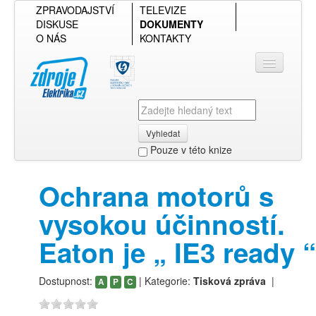
ZPRAVODAJSTVÍ
TELEVIZE
DISKUSE
DOKUMENTY
O NÁS
KONTAKTY
Vyhledat
Pouze v této knize
Přihlásit se
Ochrana motorů s
Přehled podle firmy
vysokou účinností.
Přehled podle obsahu
Eaton je „ IE3 ready “
Dostupnost:
| Kategorie:
Tisková zpráva
|
A
P
C