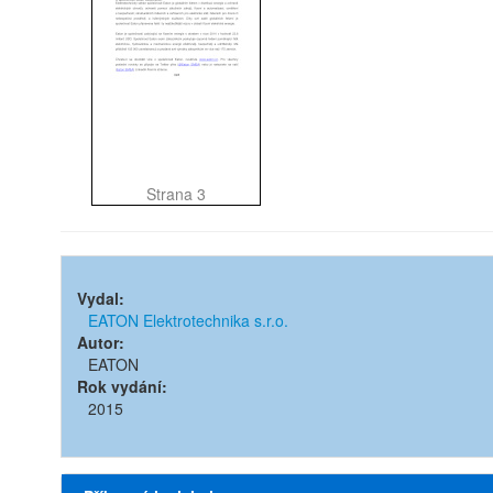
Strana 3
Vydal:
EATON Elektrotechnika s.r.o.
Autor:
EATON
Rok vydání:
2015