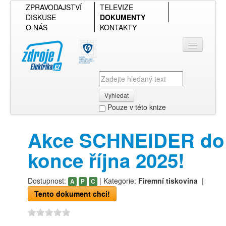
ZPRAVODAJSTVÍ
TELEVIZE
DISKUSE
DOKUMENTY
O NÁS
KONTAKTY
Vyhledat
Pouze v této knize
Přihlásit se
Akce SCHNEIDER do
Přehled podle firmy
konce října 2025!
Přehled podle obsahu
Dostupnost:
| Kategorie:
Firemní tiskovina
|
A
P
C
Tento dokument chci!