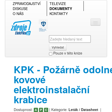
ZPRAVODAJSTVÍ
TELEVIZE
DISKUSE
DOKUMENTY
O NÁS
KONTAKTY
Vyhledat
Pouze v této knize
Přihlásit se
KPK - Požárně odoln
Přehled podle firmy
kovové
Přehled podle obsahu
elektroinstalační
krabice
Dostupnost:
| Kategorie:
Leták / Datasheet
|
A
P
C