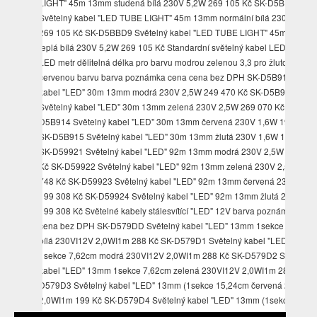
LIGHT" 45m 13mm studená bílá 230V 5,2W 269 105 Kč SK-D5BB1D
Světelný kabel "LED TUBE LIGHT" 45m 13mm normální bílá 230V 5,2W
269 105 Kč SK-D5BBD9 Světelný kabel "LED TUBE LIGHT" 45m 13mm
teplá bílá 230V 5,2W 269 105 Kč Standardní světelný kabel LED stálesvít
LED metr dělitelná délka pro barvu modrou zelenou 3,3 pro žlutou
červenou barvu barva poznámka cena cena bez DPH SK-D5B912 Světe
kabel "LED" 30m 13mm modrá 230V 2,5W 249 470 Kč SK-D5B913
Světelný kabel "LED" 30m 13mm zelená 230V 2,5W 269 070 Kč SK-
D5B914 Světelný kabel "LED" 30m 13mm červená 230V 1,6W 199 970 
SK-D5B915 Světelný kabel "LED" 30m 13mm žlutá 230V 1,6W 199 970 
SK-D59921 Světelný kabel "LED" 92m 13mm modrá 230V 2,5W 249 90
Kč SK-D59922 Světelný kabel "LED" 92m 13mm zelená 230V 2,5W 269
748 Kč SK-D59923 Světelný kabel "LED" 92m 13mm červená 230V 1,6
199 308 Kč SK-D59924 Světelný kabel "LED" 92m 13mm žlutá 230V 1,
199 308 Kč Světelné kabely stálesvítící "LED" 12V barva poznámka cen
cena bez DPH SK-D579DD Světelný kabel "LED" 13mm 1sekce 7,62cm
bílá 230VI12V 2,0WI1m 288 Kč SK-D579D1 Světelný kabel "LED" 13mm
1sekce 7,62cm modrá 230VI12V 2,0WI1m 288 Kč SK-D579D2 Světelný
kabel "LED" 13mm 1sekce 7,62cm zelená 230VI12V 2,0WI1m 288 Kč SK
D579D3 Světelný kabel "LED" 13mm (1sekce 15,24cm červená 230VI1
2,0WI1m 199 Kč SK-D579D4 Světelný kabel "LED" 13mm (1sekce 15,2
žlutá 230VI12V 2,0WI1m 199 Kč Dělitelná délka stálesvítících světelných