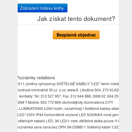
Zobrazení indexu knihy
Jak získat tento dokument?
Bezplatně objednat
Poznámky redaktora
2011 (změny vyhrazeny) SVĚTELNÉ KABELY "LED" Velmi nízká spotřeb
životnost minimálně 50.cz .o.cz; www.9. Libušina 504, 272 KLADNO stra
1 kontakty: Tel: 312 527 957, Fax: 312 644 888, GSM 02: 604 255 494;
GSM T-Mobile: 603 772 869 obchod@city-illuminations.CITY
ILLUMINATIONS s.000 hodin, nezahřívají I Světelné kabely stálesvítící
"LED" 230V IP44 horizontálně uložené LED NOVINKA nová generace
světelných kabelů LED, 36 LED/1 metr, dělitelná délka pouze !!! barva
poznámka cena cena bez DPH SK-D5BB11 Světelný kabel "LED TUBE