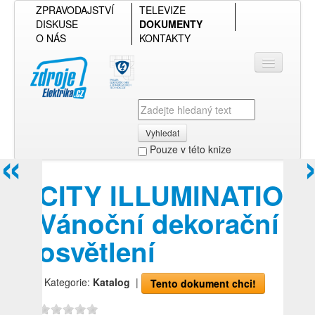
ZPRAVODAJSTVÍ
TELEVIZE
DISKUSE
DOKUMENTY
O NÁS
KONTAKTY
Vyhledat
«
Pouze v této knize
Přihlásit se
CITY ILLUMINATION
Přehled podle firmy
Vánoční dekorační
Přehled podle obsahu
osvětlení
| Kategorie:
Katalog
|
Tento dokument chci!