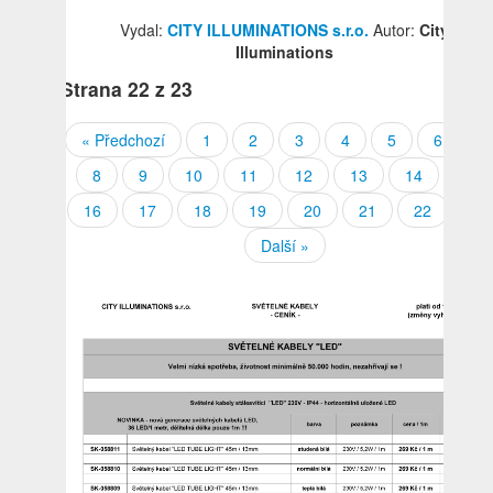
Vydal:
CITY ILLUMINATIONS s.r.o.
Autor:
City
Illuminations
Strana
22
z 23
« Předchozí
1
2
3
4
5
6
7
8
9
10
11
12
13
14
15
16
17
18
19
20
21
22
23
Další »