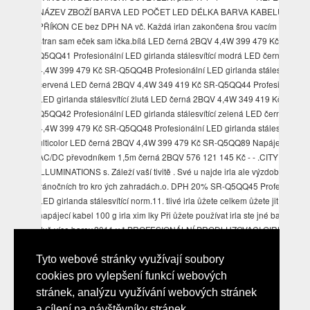
NÁZEV ZBOŽÍ BARVA LED POČET LED DÉLKA BARVA KABELU NAPĚ
PŘÍKON CE bez DPH NA vč. Každá irlan zakončena šrou vacím kto , na
stran sam eček sam ička.bílá LED černá 2BQV 4,4W 399 479 Kč SR-
Q5QQ41 Profesionální LED girlanda stálesvítící modrá LED černá 2BQV
4,4W 399 479 Kč SR-Q5QQ4B Profesionální LED girlanda stálesvítící
červená LED černá 2BQV 4,4W 349 419 Kč SR-Q5QQ44 Profesionální
LED girlanda stálesvítící žlutá LED černá 2BQV 4,4W 349 419 Kč SR-
Q5QQ42 Profesionální LED girlanda stálesvítící zelená LED černá 2BQV
4,4W 399 479 Kč SR-Q5QQ48 Profesionální LED girlanda stálesvítící
ulticolor LED černá 2BQV 4,4W 399 479 Kč SR-Q5QQ89 Napájecí kabel
AC/DC převodníkem 1,5m černá 2BQV 576 121 145 Kč - - .CITY
ILLUMINATIONS s. Záleží vaší tivitě . Své u najde irla ale výzdobě fire
vánočních tro kro ých zahradách.o. DPH 20% SR-Q5QQ45 Profesionální
LED girlanda stálesvítící norm.11. tlivé irla ůžete celkem ůžete jit řívo
napájecí kabel 100 g irla xim lky Při ůžete používat irla ste jné barvy, ne
dvě více barev.2011 v * PROFESIONÁLNÍ PRODLUZOVACI GIRLANDY
LED 230V PRO VENKOVNÍ POUŽITI STALESVITIC LED GIRLANDY
NEOBSAHUJÍ PŘÍVODNÍ NAPÁJECÍ KABEL AC/DC PŘEVODNÍKEM,
Tyto webové stránky využívají soubory
NUTNÉ OBJEDNAT SAMOSTATNĚ! i T sio ích dlu žova cích irla 230V ří
cookies pro vylepšení funkcí webových
rče výzd velkých vánočních tro ěstech, obcích, bch ních tre apod.r
stránek, analýzu využívání webových stránek
a cílení na návštěvníky stránek.