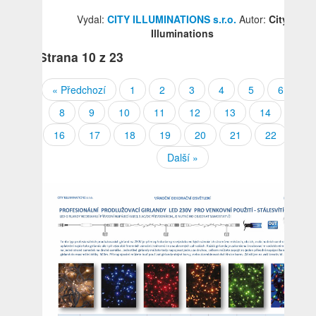
Vydal:
CITY ILLUMINATIONS s.r.o.
Autor:
City
Illuminations
Strana
10
z 23
« Předchozí
1
2
3
4
5
6
7
8
9
10
11
12
13
14
15
16
17
18
19
20
21
22
23
Další »