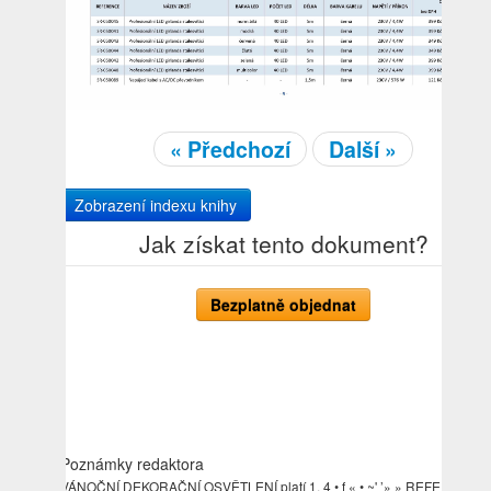
« Předchozí
Další »
Zobrazení indexu knihy
Jak získat tento dokument?
Bezplatně objednat
Poznámky redaktora
VÁNOČNÍ DEKORAČNÍ OSVĚTLENÍ platí 1. 4 • f « • ~' ’» » REFERENCE