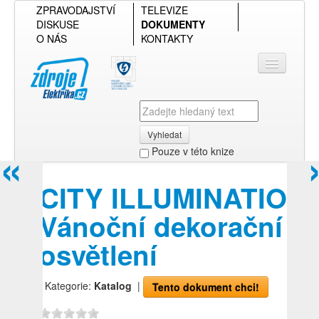
ZPRAVODAJSTVÍ
TELEVIZE
DISKUSE
DOKUMENTY
O NÁS
KONTAKTY
Vyhledat
«
Pouze v této knize
Přihlásit se
CITY ILLUMINATION
Přehled podle firmy
Vánoční dekorační
Přehled podle obsahu
osvětlení
| Kategorie:
Katalog
|
Tento dokument chci!