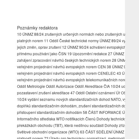
Poznámky redaktora
10 ÚNMZ 88/24 zrušených určených normách nebo zrušených určeních
platných norem 11 Oddíl České technické normy ÚNMZ 89/24 vydání Č
jejich změn, oprav zrušení 12 ÚNMZ 90/24 schválení evropských norem
přímému používání jako ČSN 19 Upozornění redakce 27 ÚNMZ 91/24
zahájení zpracování návrhů českých technických norem 28 ÚNMZ 92/24
veřejném projednání návrhů evropských norem CEN 38 ÚNMZ 93/24
veřejném projednání návrhů evropských norem CENELEC 43 ÚNMZ 94
veřejném projednání návrhů evropských telekomunikačních norem 46
Oddíl Metrologie Oddíl Autorizace Oddíl Akreditace ČIA 10/24 udělení,
pozastavení zrušení akreditace 47 Oddíl Ostatní oznámení Úř OSK SOJ
10/24 vydání seznamu nových standardizačních dohod NATO, vydání
doplňků standardizačním dohodám, zrušení standardizačních dohod
přistoupení standardizačním dohodám 58 ČÁST INFORMACE ÚNMZ 10
Informačního střediska WTO notifikacích Členů Dohody technických
překážkách obchodu (TBT), která nedílnou součástí Dohody zřízení
Světové obchodní organizace (WTO) 63 ČÁST SDĚLENÍ ÚNMZ ukončen
platnosti norem 72 Úřadu pro technickou normalizaci, metrologii a státní