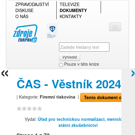
ZPRAVODAJSTVÍ
TELEVIZE
DISKUSE
DOKUMENTY
O NÁS
KONTAKTY
Vyhledat
«
Pouze v této knize
Přihlásit se
ČAS - Věstník 2024-1
Přehled podle firmy
| Kategorie:
Firemní tiskovina
|
Tento dokument chci!
Přehled podle obsahu
Vydal:
Úřad pro technickou normalizaci, metrologii a
státní zkušebnictví