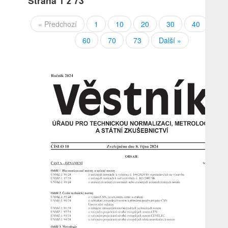
Strana
1
z 73
« Předchozí
1
10
20
30
40
50
60
70
73
Další »