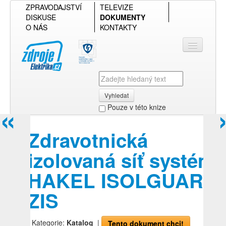
ZPRAVODAJSTVÍ
TELEVIZE
DISKUSE
DOKUMENTY
O NÁS
KONTAKTY
Vyhledat
«
Pouze v této knize
Přihlásit se
Zdravotnická
Přehled podle firmy
izolovaná síť systém
Přehled podle obsahu
HAKEL ISOLGUARD
ZIS
| Kategorie:
Katalog
|
Tento dokument chci!