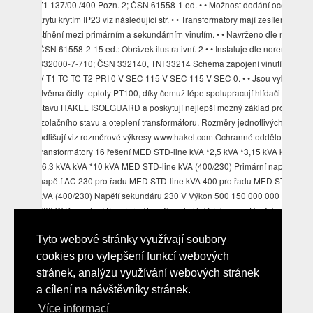
71 137/00 /400 Pozn. 2; ČSN 61558-1 ed. • • Možnost dodání ocelovém
krytu krytím IP23 viz následující str. • • Transformátory mají zesílenou izol
stínění mezi primárním a sekundárním vinutím. • • Navrženo dle norem:
ČSN 61558-2-15 ed.: Obrázek ilustrativní. 2 • • Instaluje dle norem: ČSN
332000-7-710; ČSN 332140, TNI 33214 Schéma zapojení vinutí S PRI 
V T1 TC TC T2 PRI 0 V SEC 115 V SEC 115 V SEC 0. • • Jsou vybaveny
dvěma čidly teploty PT100, díky čemuž lépe spolupracují hlídači izolačn
stavu HAKEL ISOLGUARD a poskytují nejlepší možný základ pro měření
izolačního stavu a oteplení transformátoru. Rozměry jednotlivých typů
odlišují viz rozměrové výkresy www.hakel.com.Ochranné oddělovací
transformátory 16 řešení MED STD-line kVA *2,5 kVA *3,15 kVA kVA kVA
*6,3 kVA kVA *10 kVA MED STD-line kVA (400/230) Primární napájecí
napětí AC 230 pro řadu MED STD-line kVA 400 pro řadu MED STD-line
kVA (400/230) Napětí sekundáru 230 V Výkon 500 150 000 000 300 000
000 W Provedení transformátoru Standardní Frekvence Hz Zabudované
teplotní čidlo PT100 V ocelovém krytu Ne Třída izolace F Pracovní teplot
-25 °C Stupeň ochrany krytu IP00 Zapínací proud max. • • Vyrábí převo
Tyto webové stránky využívají soubory
napětí 230 230 nebo 400 230 frekvencí 50 Hz, krytím IP00, svorkami IP2
cookies pro vylepšení funkcí webových
třídou izolace (155 °C), maximální dovolenou teplotou okolí °C
stránek, analýzu využívání webových stránek
a cílení na návštěvníky stránek.
Více informací