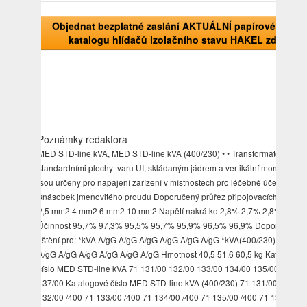
Objednat bezplatné zaslání AKTUÁLNÍ papírové verze
katalogu hlídačů izolačního stavu HAKEL zde!
Poznámky redaktora
MED STD-line kVA, MED STD-line kVA (400/230) • • Transformátory
standardními plechy tvaru UI, skládaným jádrem a vertikální montáží, kte
jsou určeny pro napájení zařízení v místnostech pro léčebné účely.
8násobek jmenovitého proudu Doporučený průřez připojovacích vodičů
2,5 mm2 4 mm2 6 mm2 10 mm2 Napětí nakrátko 2,8% 2,7% 2,8% 2,4%
Účinnost 95,7% 97,3% 95,5% 95,7% 95,9% 96,5% 96,9% Doporučené
jištění pro: *kVA A/gG A/gG A/gG A/gG A/gG A/gG *kVA(400/230) 12,5 A/
A/gG A/gG A/gG A/gG A/gG A/gG Hmotnost 40,5 51,6 60,5 kg Katalogov
číslo MED STD-line kVA 71 131/00 132/00 133/00 134/00 135/00 136/00
137/00 Katalogové číslo MED STD-line kVA (400/230) 71 131/00 /400 7
132/00 /400 71 133/00 /400 71 134/00 /400 71 135/00 /400 71 136/00 /