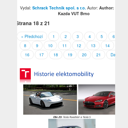
Vydal:
Schrack Technik spol. s r.o.
Autor:
Author: Tomáš
Kazda VUT Brno
Strana
18
z 21
« Předchozí
1
2
3
4
5
6
7
8
9
10
11
12
13
14
15
16
17
18
19
20
21
Další »