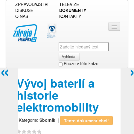
ZPRAVODAJSTVÍ
TELEVIZE
DISKUSE
DOKUMENTY
O NÁS
KONTAKTY
Vyhledat
«
Pouze v této knize
Přihlásit se
Vývoj baterií a
Přehled podle firmy
historie
Přehled podle obsahu
elektromobility
| Kategorie:
Sborník
|
Tento dokument chci!