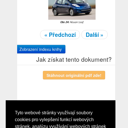
« Předchozí
Další »
Zobrazení indexu knihy
Jak získat tento dokument?
Tyto webové stránky využívají soubory
Poznámky redaktora
cookies pro vylepšení funkcí webových
Historie elektomobility 18 Obr.23: Tesla Roadster Tesla S Obr.24: Nissan
stránek, analýzu využívání webových stránek