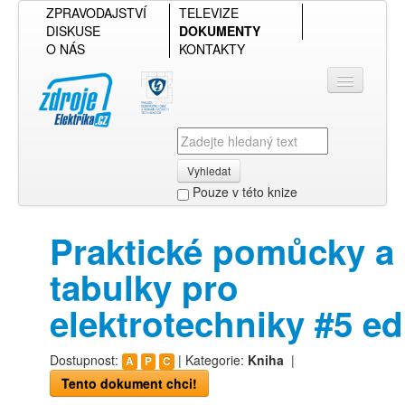
ZPRAVODAJSTVÍ
TELEVIZE
DISKUSE
DOKUMENTY
O NÁS
KONTAKTY
Vyhledat
Pouze v této knize
Přihlásit se
Praktické pomůcky a
Přehled podle firmy
tabulky pro
Přehled podle obsahu
elektrotechniky #5 ed
Dostupnost:
| Kategorie:
Kniha
|
A
P
C
Tento dokument chci!