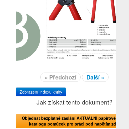
« Předchozí
Další »
Zobrazení indexu knihy
Jak získat tento dokument?
Objednat bezplatné zaslání AKTUÁLNÍ papírové verze
katalogu pomůcek pro práci pod napětím zde!