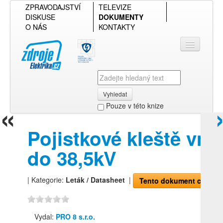
ZPRAVODAJSTVÍ
TELEVIZE
DISKUSE
DOKUMENTY
O NÁS
KONTAKTY
Vyhledat
«
Pouze v této knize
Přihlásit se
Pojistkové kleště vn
Přehled podle firmy
do 38,5kV
Přehled podle obsahu
| Kategorie:
Leták / Datasheet
|
Tento dokument chci!
Vydal:
PRO 8 s.r.o.