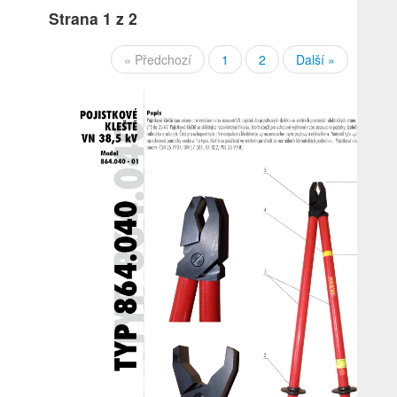
Strana
1
z 2
« Předchozí
1
2
Další »