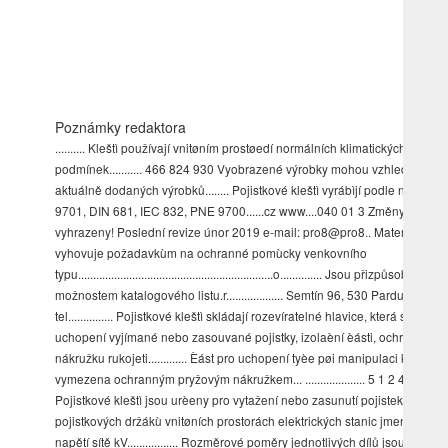
Poznámky redaktora
.......... Kleštì používají vnitøním prostøedí normálních klimatických
podmínek........... 466 824 930 Vyobrazené výrobky mohou vzhledově liši
aktuálně dodaných výrobků........ Pojistkové kleštì vyrábìjí podle norem 
9701, DIN 681, IEC 832, PNE 9700......cz www....040 01 3 Změny
vyhrazeny! Poslední revize únor 2019 e-mail: pro8@pro8.. Materiál tyèe
vyhovuje požadavkùm na ochranné pomùcky venkovního
typu.................................................................o.............. Jsou přizpůsobeny
možnostem katalogového listu.r................... Semtín 96, 530 Pardubice
tel............... Pojistkové kleštì skládají rozevíratelné hlavice, která slouží pr
uchopení vyjímané nebo zasouvané pojistky, izolaèní èásti, ochranného
nákružku rukojeti............. Èást pro uchopení tyèe pøi manipulaci kleštìmi
vymezena ochranným pryžovým nákružkem... .................... 5 1 2 4 Popis
Pojistkové kleštì jsou urèeny pro vytažení nebo zasunutí pojistek
pojistkových držákù vnitøních prostorách elektrických stanic jmenovitém
napětí sítě kV................. Rozměrové poměry jednotlivých dílů jsou ilustrač