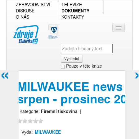
ZPRAVODAJSTVÍ
TELEVIZE
DISKUSE
DOKUMENTY
O NÁS
KONTAKTY
Vyhledat
«
Pouze v této knize
Přihlásit se
MILWAUKEE news
Přehled podle firmy
srpen - prosinec 202
Přehled podle obsahu
| Kategorie:
Firemní tiskovina
|
Vydal:
MILWAUKEE