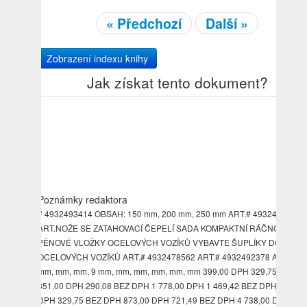
« Předchozí
Další »
Zobrazení indexu knihy
Jak získat tento dokument?
Poznámky redaktora
# 4932493414 OBSAH: 150 mm, 200 mm, 250 mm ART.# 4932493633
ART.NOŽE SE ZATAHOVACÍ ČEPELÍ SADA KOMPAKTNÍ RÁČNOU KS
PĚNOVÉ VLOŽKY OCELOVÝCH VOZÍKŮ VYBAVTE ŠUPLÍKY DO
OCELOVÝCH VOZÍKŮ ART.# 4932478562 ART.# 4932492378 ART.5 m
mm, mm, mm, 9 mm, mm, mm, mm, mm, mm 399,00 DPH 329,75 BEZ D
351,00 DPH 290,08 BEZ DPH 1 778,00 DPH 1 469,42 BEZ DPH 399,00
DPH 329,75 BEZ DPH 873,00 DPH 721,49 BEZ DPH 4 738,00 DPH 3