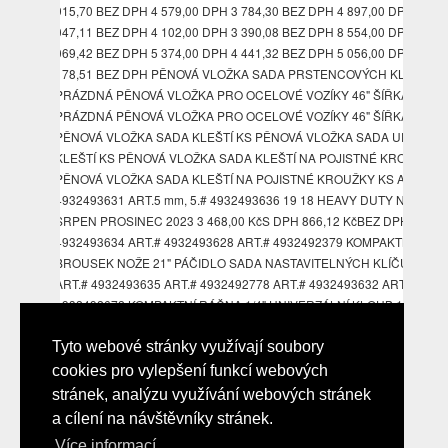
915,70 BEZ DPH 4 579,00 DPH 3 784,30 BEZ DPH 4 897,00 DPH 4
047,11 BEZ DPH 4 102,00 DPH 3 390,08 BEZ DPH 8 554,00 DPH 7
069,42 BEZ DPH 5 374,00 DPH 4 441,32 BEZ DPH 5 056,00 DPH 4
178,51 BEZ DPH PĚNOVÁ VLOŽKA SADA PRSTENCOVÝCH KLÍČŮ KS
PRÁZDNÁ PĚNOVÁ VLOŽKA PRO OCELOVÉ VOZÍKY 46" ŠÍŘKA 165 
PRÁZDNÁ PĚNOVÁ VLOŽKA PRO OCELOVÉ VOZÍKY 46" ŠÍŘKA 115 
PĚNOVÁ VLOŽKA SADA KLEŠTÍ KS PĚNOVÁ VLOŽKA SADA UPÍNACÍ
KLEŠTÍ KS PĚNOVÁ VLOŽKA SADA KLEŠTÍ NA POJISTNÉ KROUŽKY 
PĚNOVÁ VLOŽKA SADA KLEŠTÍ NA POJISTNÉ KROUŽKY KS ART.#
4932493631 ART.5 mm, 5.# 4932493636 19 18 HEAVY DUTY NEWS
SRPEN PROSINEC 2023 3 468,00 KčS DPH 866,12 KčBEZ DPH .#
4932493634 ART.# 4932493628 ART.# 4932492379 KOMPAKTNÍ
BROUSEK NOŽE 21" PÁČIDLO SADA NASTAVITELNÝCH KLÍČŮ KS
ART.# 4932493635 ART.# 4932492778 ART.# 4932493632 ART.#
4932492672 KOMPAKTNÍ RÁČNA 1/4" UNIVERZÁLNÍ KLOUB 1/4"
PRODLOUŽENÍ 1/4" MM BITY SHOCKWAVE™ 22 KS ADAPTÉR 1/4"
ČTVEREC 1/4" NÁSTRČNÉ KLÍČE 1/4" KS PH1, PH2, PZ1, PZ2, BO8,
Tyto webové stránky využívají soubory
BO10, TX BO15, BO20, BO25, BO30, BO40, SL0.8x5x5, 10, 15, 20, 25, 3
cookies pro vylepšení funkcí webových
TX 40, Hex mm, Hex mm, Hex mm, Hex mm 4 mm, 4
stránek, analýzu využívání webových stránek
a cílení na návštěvníky stránek.
Více informací