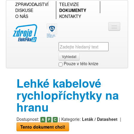
ZPRAVODAJSTVÍ
TELEVIZE
DISKUSE
DOKUMENTY
O NÁS
KONTAKTY
Vyhledat
Pouze v této knize
Přihlásit se
Lehké kabelové
Přehled podle firmy
rychlopříchytky na
Přehled podle obsahu
hranu
Dostupnost:
| Kategorie:
Leták / Datasheet
|
A
P
C
Tento dokument chci!