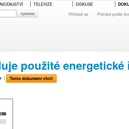
AVODAJSTVÍ
TELEVIZE
DISKUSE
DOK
Vyhledat
Přihlásit se
Přehled podle fir
je použité energetické 
a
|
Tento dokument chci!