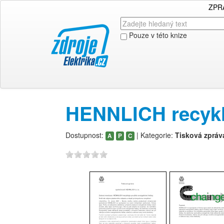
ZPR
Pouze v této knize
HENNLICH recyklu
Dostupnost:
| Kategorie:
Tisková zpráv
A
P
C