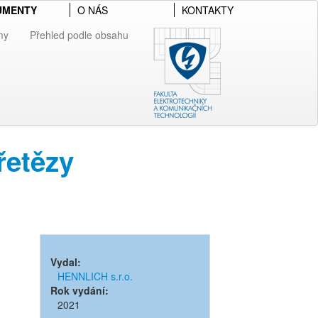
UMENTY
O NÁS
KONTAKTY
my
Přehled podle obsahu
řetězy
Vydal:
HENNLICH s.r.o.
Rok vydání:
2021