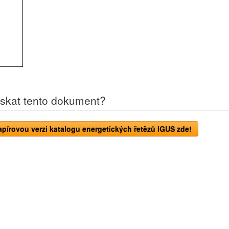
ískat tento dokument?
írovou verzi katalogu energetických řetězů IGUS zde!