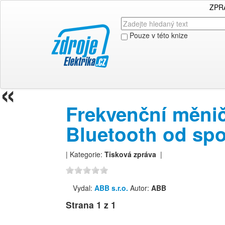
ZPR
Pouze v této knize
«
Frekvenční měni
Bluetooth od sp
| Kategorie:
Tisková zpráva
|
Vydal:
ABB s.r.o.
Autor:
ABB
Strana
1
z 1