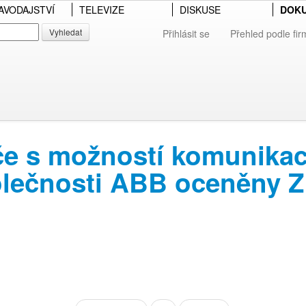
AVODAJSTVÍ
TELEVIZE
DISKUSE
DOK
Vyhledat
Přihlásit se
Přehled podle fir
če s možností komunika
olečnosti ABB oceněny 