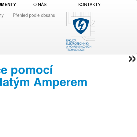
UMENTY
O NÁS
KONTAKTY
my
Přehled podle obsahu
»
ce pomocí
Zlatým Amperem